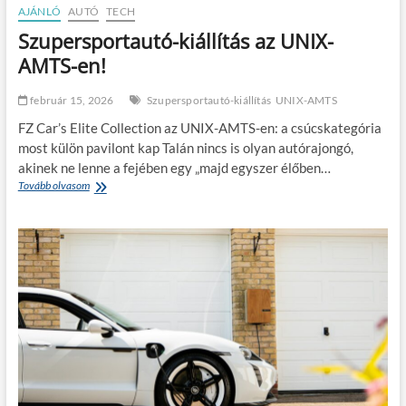
k
r
AJÁNLÓ
AUTÓ
TECH
e
Szupersportautó-kiállítás az UNIX-
a
n
AMTS-en!
a
p
február 15, 2026
Szupersportautó-kiállítás
UNIX-AMTS
o
k
FZ Car’s Elite Collection az UNIX-AMTS-en: a csúcskategória
r
most külön pavilont kap Talán nincs is olyan autórajongó,
a
akinek ne lenne a fejében egy „majd egyszer élőben…
d
Tovább olvasom
S
ő
z
l
u
e
p
l
e
,
r
m
s
e
p
n
o
n
r
y
t
i
a
r
u
e
t
l