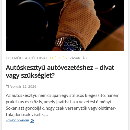
l
a
f
r
a
é
R
k
ó
o
m
s
e
n
ó
a
v
p
a
e
l
l
ÉLETMÓD
AUTÓ
DIVAT
EGÉSZSÉG
VÁSÁRLÁS
–
e
Autóskesztyű autóvezetéshez – divat
v
m
e
e
vagy szükséglet?
z
s
e
g
február 12, 2026
t
a
é
r
Az autóskesztyű nem csupán egy stílusos kiegészítő, hanem
s
á
praktikus eszköz is, amely javíthatja a vezetési élményt.
i
z
Sokan azt gondolják, hogy csak versenyzők vagy oldtimer-
é
s
l
tulajdonosok viselik,…
t
m
?
Tovább olvasom
A
é
u
n