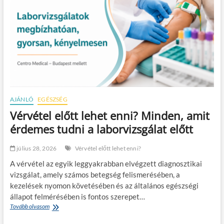
i
n
b
u
r
k
o
l
a
t
e
AJÁNLÓ
EGÉSZSÉG
g
Vérvétel előtt lehet enni? Minden, amit
y
e
érdemes tudni a laborvizsgálat előtt
d
i
július 28, 2026
Vérvétel előtt lehet enni?
m
e
A vérvétel az egyik leggyakrabban elvégzett diagnosztikai
g
vizsgálat, amely számos betegség felismerésében, a
o
kezelések nyomon követésében és az általános egészségi
l
d
állapot felmérésében is fontos szerepet…
á
Tovább olvasom
V
s
é
o