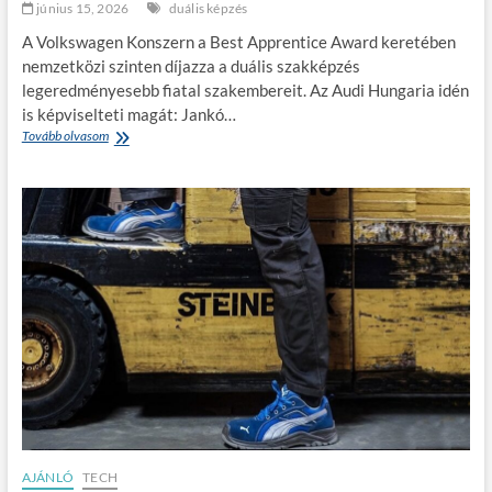
m
v
június 15, 2026
duális képzés
e
i
A Volkswagen Konszern a Best Apprentice Award keretében
g
z
a
s
nemzetközi szinten díjazza a duális szakképzés
M
g
legeredményesebb fiatal szakembereit. Az Audi Hungaria idén
e
á
is képviselteti magát: Jankó…
t
l
Tovább olvasom
A
a
a
z
v
t
A
i
e
u
l
l
d
á
ő
i
g
t
H
á
t
u
t
n
é
g
s
a
n
r
ö
i
v
a
e
d
l
u
d
á
a
l
AJÁNLÓ
TECH
z
i