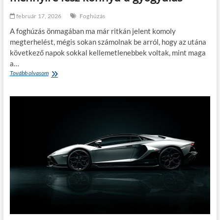
a
j
február 17, 2026
Foghúzás
ö
v
A foghúzás önmagában ma már ritkán jelent komoly
ő
megterhelést, mégis sokan számolnak be arról, hogy az utána
a
következő napok sokkal kellemetlenebbek voltak, mint maga
n
a
a…
p
Tovább olvasom
F
f
o
é
g
n
h
y
ú
b
z
e
á
n
s
t
u
a
t
l
á
á
n
l
:
k
e
o
z
z
e
i
k