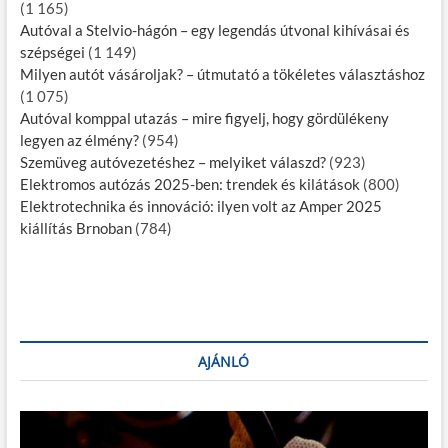
(1 165)
Autóval a Stelvio-hágón – egy legendás útvonal kihívásai és
szépségei
(1 149)
Milyen autót vásároljak? – útmutató a tökéletes választáshoz
(1 075)
Autóval komppal utazás – mire figyelj, hogy gördülékeny
legyen az élmény?
(954)
Szemüveg autóvezetéshez – melyiket válaszd?
(923)
Elektromos autózás 2025-ben: trendek és kilátások
(800)
Elektrotechnika és innováció: ilyen volt az Amper 2025
kiállítás Brnoban
(784)
AJÁNLÓ