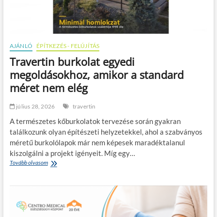
AJÁNLÓ
ÉPÍTKEZÉS - FELÚJÍTÁS
Travertin burkolat egyedi
megoldásokhoz, amikor a standard
méret nem elég
július 28, 2026
travertin
A természetes kőburkolatok tervezése során gyakran
találkozunk olyan építészeti helyzetekkel, ahol a szabványos
méretű burkolólapok már nem képesek maradéktalanul
kiszolgálni a projekt igényeit. Míg egy…
Tovább olvasom
T
r
a
v
e
r
t