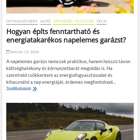
ó
e
-
s
k
z
i
k
OTTHON ÉS KERT
AUTÓ
ÉPÍTKEZÉS - FELÚJÍTÁS
TECH
á
ö
Hogyan építs fenntartható és
l
n
l
n
energiatakarékos napelemes garázst?
í
y
t
ű
február 13, 2026
á
a
s
g
A napelemes garázs nemcsak praktikus, hanem hosszú távon
a
y
költséghatékony és környezetbarát megoldás is. Ha
z
ó
szeretnéd csökkenteni az energiafogyasztásodat és
U
g
N
kihasználni a nap energiáját, érdemes megfontolnod…
y
I
u
Tovább olvasom
H
X
l
o
-
á
g
A
s
y
M
a
T
n
S
é
-
p
e
í
n
t