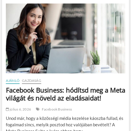
r
k
v
h
é
o
t
z
e
,
l
a
e
m
l
i
ő
k
t
o
t
r
l
a
e
s
h
t
e
a
t
AJÁNLÓ
GAZDASÁG
n
e
Facebook Business: hódítsd meg a Meta
d
n
a
n
világát és növeld az eladásaidat!
r
i
d
?
július 6, 2026
Facebook Business
m
M
é
i
Unod már, hogy a közösségi média kezelése káoszba fullad, és
r
n
fogalmad sincs, melyik posztod hoz valójában bevételt? A
e
d
Meta Business Suite a kulcs ahhoz, hogy…
t