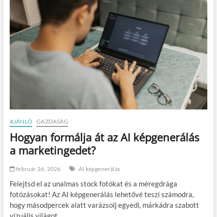
a
é
a
n
n
:
y
m
e
i
l
r
v
e
e
t
d
e
:
r
m
j
i
e
t
d
ő
h
AJÁNLÓ
GAZDASÁG
l
e
Hogyan formálja át az AI képgenerálás
a
t
l
k
a marketingedet?
a
i
k
a
február 26, 2026
AI képgenerálás
u
v
l
é
Felejtsd el az unalmas stock fotókat és a méregdrága
k
d
fotózásokat! Az AI képgenerálás lehetővé teszi számodra,
i
e
hogy másodpercek alatt varázsolj egyedi, márkádra szabott
,
l
é
vizuális világot,…
e