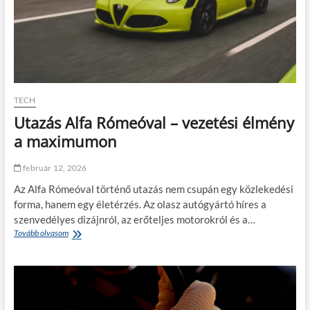
!
s
f
e
n
n
t
a
r
TECH
t
Utazás Alfa Rómeóval – vezetési élmény
h
a
a maximumon
t
ó
február 12, 2026
é
s
Az Alfa Rómeóval történő utazás nem csupán egy közlekedési
e
forma, hanem egy életérzés. Az olasz autógyártó híres a
n
szenvedélyes dizájnról, az erőteljes motorokról és a…
e
Tovább olvasom
U
r
t
g
a
i
z
a
á
t
s
a
A
k