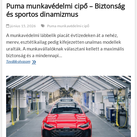
e
Puma munkavédelmi cipő – Biztonság
s
l
k
és sportos dinamizmus
a
é
d
p
á
június 15, 2026
Puma munkavédelmi cipő
z
s
é
a
A munkavédelmi lábbelik piacát évtizedeken át a nehéz,
s
i
merev, esztétikailag pedig kifejezetten unalmas modellek
é
d
uralták. A munkavállalóknak választani kellett a maximális
n
a
e
biztonság és a mindennapi…
t
k
Tovább olvasom
P
!
t
u
a
m
n
a
u
m
l
u
ó
n
j
k
a
a
a
v
V
é
o
d
l
e
k
l