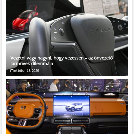
Vezetni vagy hagyni, hogy vezessen – az önvezető
járművek dilemmája
október 18, 2025