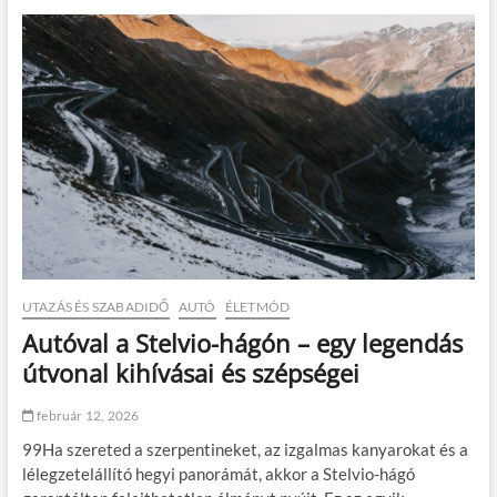
t
y
ó
a
s
m
k
a
e
x
s
i
z
m
t
u
y
m
ű
o
a
n
u
t
ó
v
e
UTAZÁS ÉS SZABADIDŐ
AUTÓ
ÉLETMÓD
z
Autóval a Stelvio-hágón – egy legendás
e
t
útvonal kihívásai és szépségei
é
s
február 12, 2026
h
e
99Ha szereted a szerpentineket, az izgalmas kanyarokat és a
z
lélegzetelállító hegyi panorámát, akkor a Stelvio-hágó
–