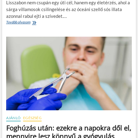
e
Lisszabon nem csupán egy úti cél, hanem egy életérzés, ahol a
e
n
sárga villamosok csilingelése és az óceáni szellő sós illata
n
e
azonnal rabul ejti a szívedet.…
n
r
i
Tovább olvasom
L
á
?
i
l
s
á
s
s
z
a
a
m
b
a
o
r
n
k
:
e
A
t
h
i
o
n
l
g
a
e
m
d
ú
e
l
t
AJÁNLÓ
EGÉSZSÉG
t
?
Foghúzás után: ezekre a napokra dől el,
é
s
mennyire lesz könnyű a gyógyulás