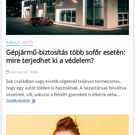
d
5
i
:
n
t
a
e
m
l
i
e
z
p
m
h
AJÁNLÓ
AUTÓ
u
e
Gépjármű-biztosítás több sofőr esetén:
s
l
y
mire terjedhet ki a védelem?
e
k
március 25, 2026
e
n
Sok családban vagy kisebb cégeknél teljesen természetes,
á
hogy egy autót többen is használnak. A házastársak felváltva
t
vezetnek, sőt, sokszor a felnőtt gyerekek is elkérik néha…
í
Tovább olvasom
G
v
é
e
p
l
j
ő
á
m
r
o
m
t