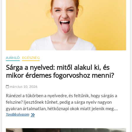
ű
o
-
r
b
f
i
e
z
j
t
l
o
e
s
s
í
z
t
t
á
é
AJÁNLÓ
EGÉSZSÉG
s
s
Sárga a nyelved: mitől alakul ki, és
t
ö
mikor érdemes fogorvoshoz menni?
b
b
március 10, 2026
s
o
Ránézel a tükörben a nyelvedre, és feltűnik, hogy sárgás a
f
felszíne? Ijesztőnek tűnhet, pedig a sárga nyelv nagyon
ő
gyakran ártalmatlan, hétköznapi okok miatt jelenik meg.…
r
Tovább olvasom
S
e
á
s
r
e
g
t