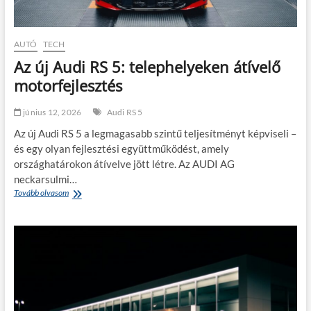
s
m
w
i
a
c
g
i
AUTÓ
TECH
e
p
Az új Audi RS 5: telephelyeken átívelő
n
ő
K
–
motorfejlesztés
o
B
n
i
június 12, 2026
Audi RS 5
s
z
z
t
Az új Audi RS 5 a legmagasabb szintű teljesítményt képviseli –
e
o
és egy olyan fejlesztési együttműködést, amely
r
n
országhatárokon átívelve jött létre. Az AUDI AG
n
s
é
á
neckarsulmi…
l
g
Tovább olvasom
A
v
é
z
o
s
ú
n
s
j
a
p
A
l
o
u
á
r
d
b
t
i
a
o
R
n
s
S