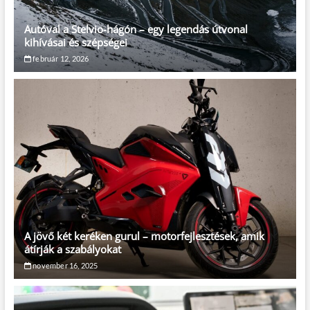
Autóval a Stelvio-hágón – egy legendás útvonal
kihívásai és szépségei
február 12, 2026
A jövő két keréken gurul – motorfejlesztések, amik
átírják a szabályokat
november 16, 2025