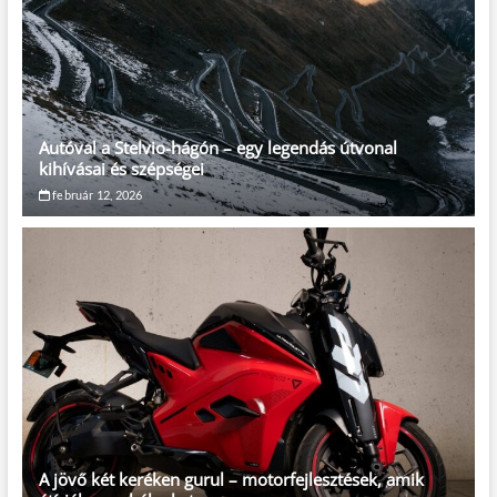
Autóval a Stelvio-hágón – egy legendás útvonal
kihívásai és szépségei
február 12, 2026
A jövő két keréken gurul – motorfejlesztések, amik