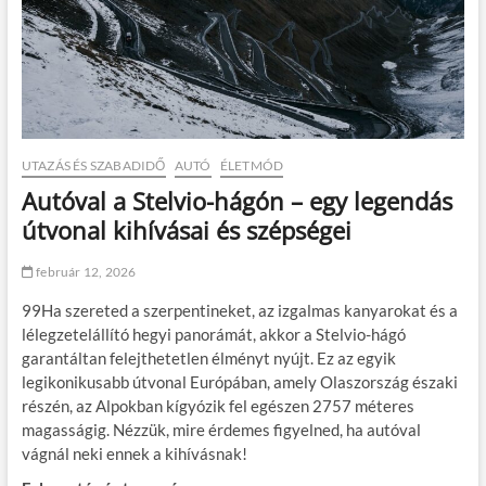
UTAZÁS ÉS SZABADIDŐ
AUTÓ
ÉLETMÓD
Autóval a Stelvio-hágón – egy legendás
útvonal kihívásai és szépségei
február 12, 2026
99Ha szereted a szerpentineket, az izgalmas kanyarokat és a
lélegzetelállító hegyi panorámát, akkor a Stelvio-hágó
garantáltan felejthetetlen élményt nyújt. Ez az egyik
legikonikusabb útvonal Európában, amely Olaszország északi
részén, az Alpokban kígyózik fel egészen 2757 méteres
magasságig. Nézzük, mire érdemes figyelned, ha autóval
vágnál neki ennek a kihívásnak!