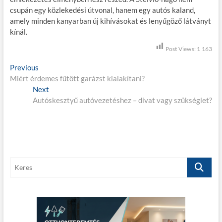
csupán egy közlekedési útvonal, hanem egy autós kaland,
amely minden kanyarban új kihívásokat és lenyűgöző látványt
kínál.
Post Views:
1 163
B
Previous
P
Miért érdemes fűtött garázst kialakítani?
r
e
Next
e
N
j
Autóskesztyű autóvezetéshez – divat vagy szükséglet?
v
e
i
x
e
o
t
g
u
p
s
o
y
p
s
z
K
o
t
e
é
s
:
r
t
s
e
:
s
n