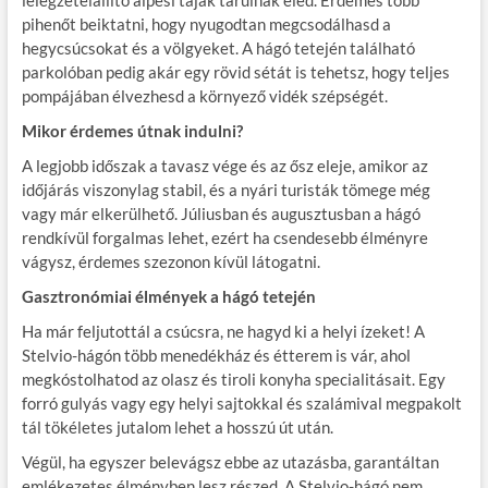
pihenőt beiktatni, hogy nyugodtan megcsodálhasd a
hegycsúcsokat és a völgyeket. A hágó tetején található
parkolóban pedig akár egy rövid sétát is tehetsz, hogy teljes
pompájában élvezhesd a környező vidék szépségét.
Mikor érdemes útnak indulni?
A legjobb időszak a tavasz vége és az ősz eleje, amikor az
időjárás viszonylag stabil, és a nyári turisták tömege még
vagy már elkerülhető. Júliusban és augusztusban a hágó
rendkívül forgalmas lehet, ezért ha csendesebb élményre
vágysz, érdemes szezonon kívül látogatni.
Gasztronómiai élmények a hágó tetején
Ha már feljutottál a csúcsra, ne hagyd ki a helyi ízeket! A
Stelvio-hágón több menedékház és étterem is vár, ahol
megkóstolhatod az olasz és tiroli konyha specialitásait. Egy
forró gulyás vagy egy helyi sajtokkal és szalámival megpakolt
tál tökéletes jutalom lehet a hosszú út után.
Végül, ha egyszer belevágsz ebbe az utazásba, garantáltan
emlékezetes élményben lesz részed. A Stelvio-hágó nem