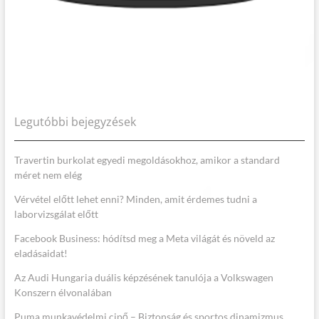
Legutóbbi bejegyzések
Travertin burkolat egyedi megoldásokhoz, amikor a standard
méret nem elég
Vérvétel előtt lehet enni? Minden, amit érdemes tudni a
laborvizsgálat előtt
Facebook Business: hódítsd meg a Meta világát és növeld az
eladásaidat!
Az Audi Hungaria duális képzésének tanulója a Volkswagen
Konszern élvonalában
Puma munkavédelmi cipő – Biztonság és sportos dinamizmus