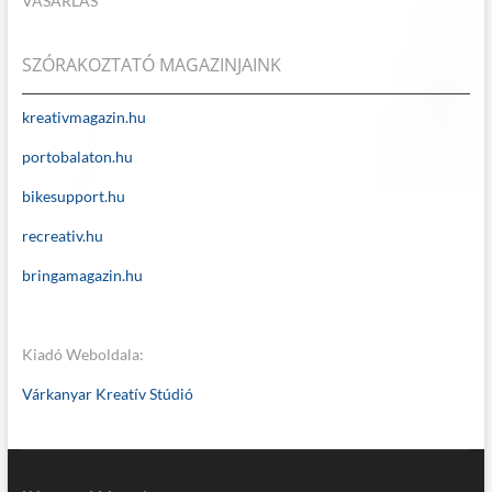
VÁSÁRLÁS
SZÓRAKOZTATÓ MAGAZINJAINK
kreativmagazin.hu
portobalaton.hu
bikesupport.hu
recreativ.hu
bringamagazin.hu
Kiadó Weboldala:
Várkanyar Kreatív Stúdió