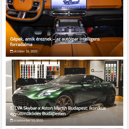
Gépek, amik éreznek – az autóipar intelligens
forradalma
október 16, 2025
SELVA Skybar x Aston Martin Budapest: ikonikus
együttműködés Budapesten
szeptember 10, 2025