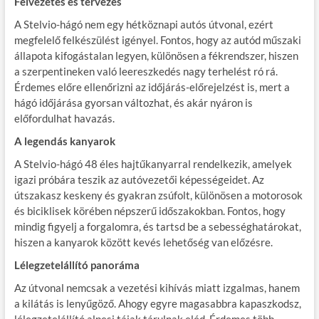
Felvezetés és tervezés
A Stelvio-hágó nem egy hétköznapi autós útvonal, ezért
megfelelő felkészülést igényel. Fontos, hogy az autód műszaki
állapota kifogástalan legyen, különösen a fékrendszer, hiszen
a szerpentineken való leereszkedés nagy terhelést ró rá.
Érdemes előre ellenőrizni az időjárás-előrejelzést is, mert a
hágó időjárása gyorsan változhat, és akár nyáron is
előfordulhat havazás.
A legendás kanyarok
A Stelvio-hágó 48 éles hajtűkanyarral rendelkezik, amelyek
igazi próbára teszik az autóvezetői képességeidet. Az
útszakasz keskeny és gyakran zsúfolt, különösen a motorosok
és biciklisek körében népszerű időszakokban. Fontos, hogy
mindig figyelj a forgalomra, és tartsd be a sebességhatárokat,
hiszen a kanyarok között kevés lehetőség van előzésre.
Lélegzetelállító panoráma
Az útvonal nemcsak a vezetési kihívás miatt izgalmas, hanem
a kilátás is lenyűgöző. Ahogy egyre magasabbra kapaszkodsz,
lélegzetelállító alpesi tájak tárulnak eléd. Érdemes több