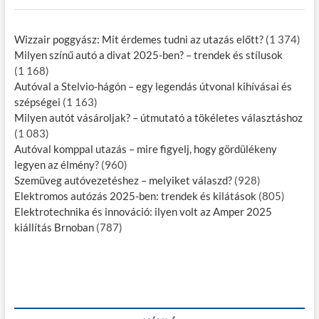
Wizzair poggyász: Mit érdemes tudni az utazás előtt?
(1 374)
Milyen színű autó a divat 2025-ben? – trendek és stílusok
(1 168)
Autóval a Stelvio-hágón – egy legendás útvonal kihívásai és
szépségei
(1 163)
Milyen autót vásároljak? – útmutató a tökéletes választáshoz
(1 083)
Autóval komppal utazás – mire figyelj, hogy gördülékeny
legyen az élmény?
(960)
Szemüveg autóvezetéshez – melyiket válaszd?
(928)
Elektromos autózás 2025-ben: trendek és kilátások
(805)
Elektrotechnika és innováció: ilyen volt az Amper 2025
kiállítás Brnoban
(787)