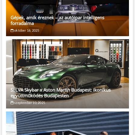
Gépek, amik éreznek – az autóipar intelligens
forradalma
október 16, 2025
SELVA Skybar x Aston Martin Budapest: ikonikus
együttműködés Budapesten
szeptember 10, 2025