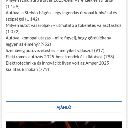
Milyen színű autó a divat 2025-ben? – trendek és stílusok
(1 159)
Autóval a Stelvio-hágón – egy legendás útvonal kihívásai és
szépségei
(1 142)
Milyen autót vásároljak? – útmutató a tökéletes választáshoz
(1 072)
Autóval komppal utazás – mire figyelj, hogy gördülékeny
legyen az élmény?
(952)
Szemüveg autóvezetéshez – melyiket válaszd?
(917)
Elektromos autózás 2025-ben: trendek és kilátások
(798)
Elektrotechnika és innováció: ilyen volt az Amper 2025
kiállítás Brnoban
(779)
AJÁNLÓ