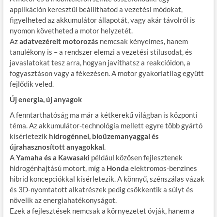
applikáción keresztül beállíthatod a vezetési módokat,
figyelheted az akkumulátor állapotát, vagy akár távolról is
nyomon követheted a motor helyzetét.
Az
adatvezérelt motorozás
nemcsak kényelmes, hanem
tanulékony is – a rendszer elemzi a vezetési stílusodat, és
javaslatokat tesz arra, hogyan javíthatsz a reakcióidon, a
fogyasztáson vagy a fékezésen. A motor gyakorlatilag együtt
fejlődik veled.
Új energia, új anyagok
A fenntarthatóság ma már a kétkerekű világban is központi
téma. Az akkumulátor-technológia mellett egyre több gyártó
kísérletezik
hidrogénnel, bioüzemanyaggal és
újrahasznosított anyagokkal
.
A
Yamaha és a Kawasaki
például közösen fejlesztenek
hidrogénhajtású motort, míg a
Honda
elektromos-benzines
hibrid koncepciókkal kísérletezik. A könnyű, szénszálas vázak
és 3D-nyomtatott alkatrészek pedig csökkentik a súlyt és
növelik az energiahatékonyságot.
Ezek a fejlesztések nemcsak a környezetet óvják, hanem a