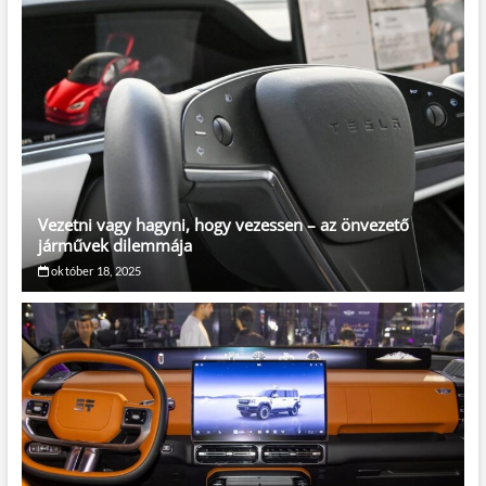
Vezetni vagy hagyni, hogy vezessen – az önvezető
járművek dilemmája
október 18, 2025