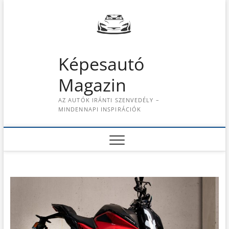
S
k
i
p
t
Képesautó
o
c
Magazin
o
n
AZ AUTÓK IRÁNTI SZENVEDÉLY –
t
MINDENNAPI INSPIRÁCIÓK
e
n
t