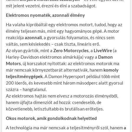
mit jelent vezetni, érezni és élni a szabadságot.
Elektromos nyomaték, azonnali élmény
Ha valaha kipróbáltál egy elektromos motort, tudod, hogy az
élmény teljesen más, mint egy hagyományos gépé. A motor
reakciója
azonnali
, a gyorsulás folyamatos, és nincs sem
váltás, sem késlekedés – csak tiszta, lineáris erő.
Az olyan gyártók, mint a
Zero Motorcycles
, a
LiveWire
(a
Harley-Davidson elektromos almárkája) vagy a
Damon
Motors
, új korszakot nyitottak: az elektromos motorok ma
már nemcsak környezetbarát alternatívák, hanem
komoly
teljesítménygépek
. A Damon Hypersport például több mint
200 lóerős, és kevesebb mint három másodperc alatt gyorsul
százra – hangtalanul.
Az elektromos hajtás nem elvesz a motorozás élményéből,
hanem újfajta dimenziót ad hozzá: csendesebb, de
közvetlenebb, letisztultabb és brutálisan erőteljes.
Okos motorok, amik gondolkodnak helyetted
A technológia ma már nemcsak a teljesítményről szól, hanem
a