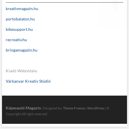
kreativmagazin.hu
portobalaton.hu
bikesupport.hu
recreativ.hu
bringamagazin.hu
Kiadó Weboldala:
Várkanyar Kreatív Stúdió
Képesautó Magazin
| Designed by:
Theme Freesia
|
WordPress
| ©
Copyright All right reserved