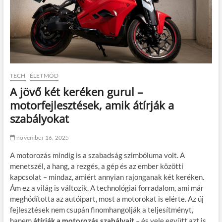
TECH
ÉLETMÓD
A jövő két keréken gurul –
motorfejlesztések, amik átírják a
szabályokat
november 16, 2025
A motorozás mindig is a szabadság szimbóluma volt. A
menetszél, a hang, a rezgés, a gép és az ember közötti
kapcsolat – mindaz, amiért annyian rajonganak két keréken.
Ám ez a világ is változik. A technológiai forradalom, ami már
meghódította az autóipart, most a motorokat is elérte. Az új
fejlesztések nem csupán finomhangolják a teljesítményt,
hanem
átírják a motorozás szabályait
– és vele együtt azt is,