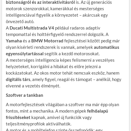
biztonságról és az interaktivitásról
is. Az új generációs
motorok szenzorokkal, kamerákkal és mesterséges
intelligenciával figyelik a környezetet – akárcsak egy
önvezető autó.
A
Ducati Multistrada V4
például radaros adaptív
tempomattal és holttérfigyelő rendszerrel dolgozik. A
Yamaha
és a
BMW Motorrad
fejlesztései között pedig már
olyan kísérleti rendszerek is vannak, amelyek
automatikus
egyensúlytartással
segítik a kezdő motorosokat.
A mesterséges intelligencia képes felismerni a veszélyes
helyzeteket, korrigálni a hibákat és előre jelezni a
kockázatokat. Az okos motor tehát nemcsak eszköz, hanem
digitális társ
, amely figyel, reagál és támogat – anélkül, hogy
elvenné a vezetés élményét.
Szoftver a tankban
A motorfejlesztések világában a szoftver ma már épp olyan
fontos, mint a mechanika. A modern gépek
felhőalapú
frissítéseket
kapnak, amivel új funkciók vagy
teljesítményprofilok aktiválhatók.
A motor és a mobiltelefon szinte összefonódik: egy