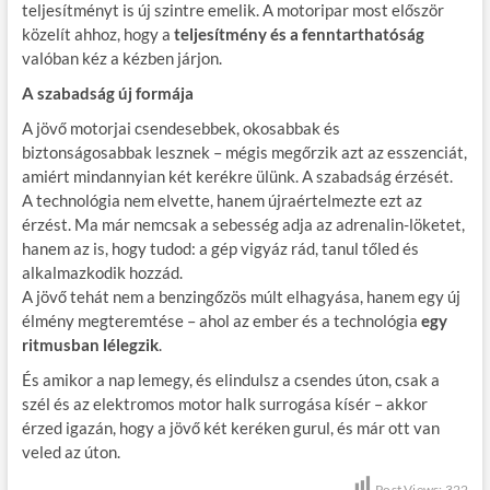
teljesítményt is új szintre emelik. A motoripar most először
közelít ahhoz, hogy a
teljesítmény és a fenntarthatóság
valóban kéz a kézben járjon.
A szabadság új formája
A jövő motorjai csendesebbek, okosabbak és
biztonságosabbak lesznek – mégis megőrzik azt az esszenciát,
amiért mindannyian két kerékre ülünk. A szabadság érzését.
A technológia nem elvette, hanem újraértelmezte ezt az
érzést. Ma már nemcsak a sebesség adja az adrenalin-löketet,
hanem az is, hogy tudod: a gép vigyáz rád, tanul tőled és
alkalmazkodik hozzád.
A jövő tehát nem a benzingőzös múlt elhagyása, hanem egy új
élmény megteremtése – ahol az ember és a technológia
egy
ritmusban lélegzik
.
És amikor a nap lemegy, és elindulsz a csendes úton, csak a
szél és az elektromos motor halk surrogása kísér – akkor
érzed igazán, hogy a jövő két keréken gurul, és már ott van
veled az úton.
Post Views:
322