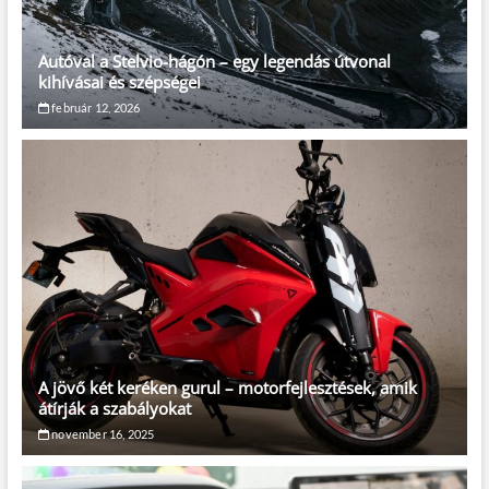
Autóval a Stelvio-hágón – egy legendás útvonal
kihívásai és szépségei
február 12, 2026
A jövő két keréken gurul – motorfejlesztések, amik
átírják a szabályokat
november 16, 2025