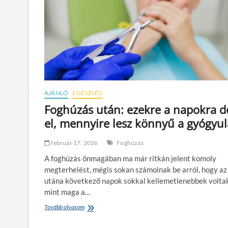
i
o
r
r
e
m
t
á
e
l
r
j
j
a
e
á
d
t
h
a
e
AJÁNLÓ
EGÉSZSÉG
z
t
A
Foghúzás után: ezekre a napokra d
k
I
el, mennyire lesz könnyű a gyógyul
i
k
a
é
v
p
február 17, 2026
Foghúzás
é
g
d
A foghúzás önmagában ma már ritkán jelent komoly
e
e
n
megterhelést, mégis sokan számolnak be arról, hogy az
l
e
utána következő napok sokkal kellemetlenebbek volta
e
r
mint maga a…
m
á
?
l
Tovább olvasom
F
á
o
s
g