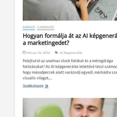
n
t
a
o
m
s
i
í
z
t
m
AJÁNLÓ
GAZDASÁG
á
u
s
Hogyan formálja át az AI képgenerá
s
t
a marketingedet?
ö
b
b
február 26, 2026
AI képgenerálás
s
Felejtsd el az unalmas stock fotókat és a méregdrága
o
f
fotózásokat! Az AI képgenerálás lehetővé teszi számod
ő
hogy másodpercek alatt varázsolj egyedi, márkádra sz
r
vizuális világot,…
e
s
Tovább olvasom
H
e
o
t
g
é
y
n
a
:
n
m
f