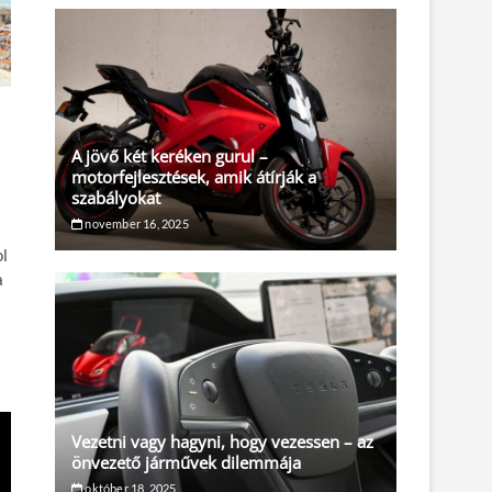
A jövő két keréken gurul –
motorfejlesztések, amik átírják a
szabályokat
november 16, 2025
l
a
Vezetni vagy hagyni, hogy vezessen – az
önvezető járművek dilemmája
október 18, 2025