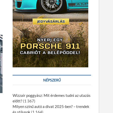
NÉPSZERŰ
Wizzair poggyász: Mit érdemes tudni az utazás
előtt?
(1 367)
Milyen színű autó a divat 2025-ben? – trendek
és stílusok
(1 164)