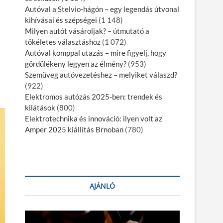
Autóval a Stelvio-hágón – egy legendás útvonal
kihívásai és szépségei
(1 148)
Milyen autót vásároljak? – útmutató a
tökéletes választáshoz
(1 072)
Autóval komppal utazás – mire figyelj, hogy
gördülékeny legyen az élmény?
(953)
Szemüveg autóvezetéshez – melyiket válaszd?
(922)
Elektromos autózás 2025-ben: trendek és
kilátások
(800)
Elektrotechnika és innováció: ilyen volt az
Amper 2025 kiállítás Brnoban
(780)
AJÁNLÓ