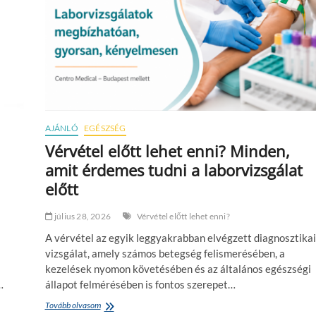
AJÁNLÓ
EGÉSZSÉG
Vérvétel előtt lehet enni? Minden,
amit érdemes tudni a laborvizsgálat
előtt
július 28, 2026
Vérvétel előtt lehet enni?
A vérvétel az egyik leggyakrabban elvégzett diagnosztikai
vizsgálat, amely számos betegség felismerésében, a
kezelések nyomon követésében és az általános egészségi
…
állapot felmérésében is fontos szerepet…
Tovább olvasom
V