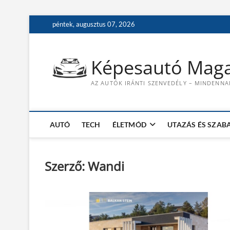
S
péntek, augusztus 07, 2026
k
i
p
Képesautó Maga
t
o
AZ AUTÓK IRÁNTI SZENVEDÉLY – MINDENNA
c
o
n
t
AUTÓ
TECH
ÉLETMÓD
UTAZÁS ÉS SZAB
e
n
t
Szerző:
Wandi