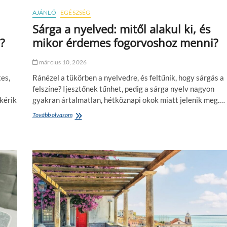
a
p
g
AJÁNLÓ
EGÉSZSÉG
h
e
e
Sárga a nyelved: mitől alakul ki, és
n
l
?
mikor érdemes fogorvoshoz menni?
K
y
o
e
n
k
március 10, 2026
s
e
z
es,
Ránézel a tükörben a nyelvedre, és feltűnik, hogy sárgás a
n
e
á
felszíne? Ijesztőnek tűnhet, pedig a sárga nyelv nagyon
r
t
lkérik
gyakran ártalmatlan, hétköznapi okok miatt jelenik meg.…
n
í
é
v
Tovább olvasom
S
l
e
á
v
l
r
o
ő
g
n
m
a
a
o
a
l
t
n
á
o
y
b
r
e
a
f
l
n
e
v
j
e
l
d