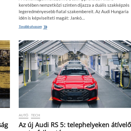
d
keretében nemzetközi szinten díjazza a duális szakképzés
e
legeredményesebb fiatal szakembereit. Az Audi Hungaria
n
,
idén is képviselteti magát: Jankó…
a
Tovább olvasom
A
m
z
i
A
t
u
é
d
r
i
d
H
e
u
m
n
e
g
s
a
t
r
u
i
d
a
n
d
i
u
a
á
l
AUTÓ
TECH
l
a
i
ság
Az új Audi RS 5: telephelyeken átívelő
b
s
o