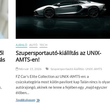
n
e
:
m
A
e
h
s
o
f
l
o
a
g
m
o
ú
r
l
v
t
AJÁNLÓ
AUTÓ
TECH
o
é
ől
Szupersportautó-kiállítás az UNIX-
s
s
h
ás
AMTS-en!
a
o
j
z
ö
február 15, 2026
Szupersportautó-kiállítás
UNIX-AMTS
m
v
e
ő
FZ Car’s Elite Collection az UNIX-AMTS-en: a
n
a
csúcskategória most külön pavilont kap Talán nincs is olya
n
n
k,
autórajongó, akinek ne lenne a fejében egy „majd egyszer
i
a
?
élőben…
p
f
Tovább olvasom
S
é
z
n
u