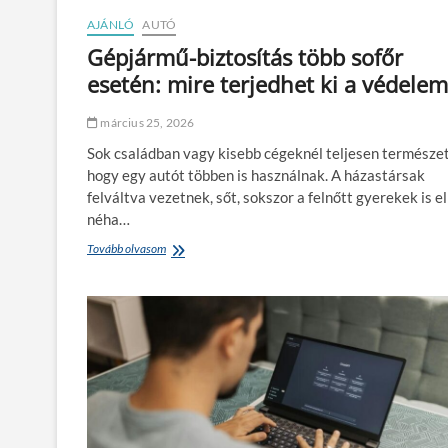
c
z
AJÁNLÓ
AUTÓ
i
e
p
l
Gépjármű-biztosítás több sofőr
ő
a
esetén: mire terjedhet ki a védelem
–
d
B
á
i
s
március 25, 2026
z
a
Sok családban vagy kisebb cégeknél teljesen természet
t
i
o
d
hogy egy autót többen is használnak. A házastársak
n
a
felváltva vezetnek, sőt, sokszor a felnőtt gyerekek is e
s
t
néha…
á
!
g
Tovább olvasom
G
é
é
s
p
s
j
p
á
o
r
r
m
t
ű
o
-
s
b
d
i
i
z