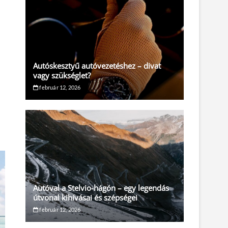
Autóskesztyű autóvezetéshez – divat
vagy szükséglet?
február 12, 2026
Autóval a Stelvio-hágón – egy legendás
útvonal kihívásai és szépségei
február 12, 2026