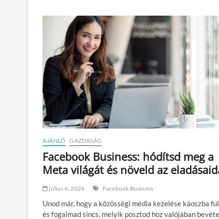
r
a
v
e
r
t
i
n
b
u
r
k
o
l
a
t
AJÁNLÓ
GAZDASÁG
e
g
Facebook Business: hódítsd meg a
y
Meta világát és növeld az eladásaid
e
d
i
július 6, 2026
Facebook Business
m
Unod már, hogy a közösségi média kezelése káoszba ful
e
g
és fogalmad sincs, melyik posztod hoz valójában bevéte