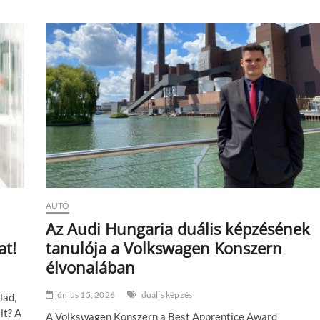
é
r
v
é
t
e
l
e
l
ő
t
t
l
e
h
e
AUTÓ
t
e
Az Audi Hungaria duális képzésének
n
at!
tanulója a Volkswagen Konszern
n
i
élvonalában
?
M
június 15, 2026
duális képzés
lad,
i
n
lt? A
A Volkswagen Konszern a Best Apprentice Award