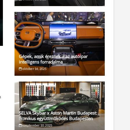
Gépek, amik éreznek – az autóipar
intelligens forradalma
október 16, 2025
n
SELVA Skybar x Aston Martin Budapest:
ikonikus együttműködés Budapesten
szeptember 10, 2025