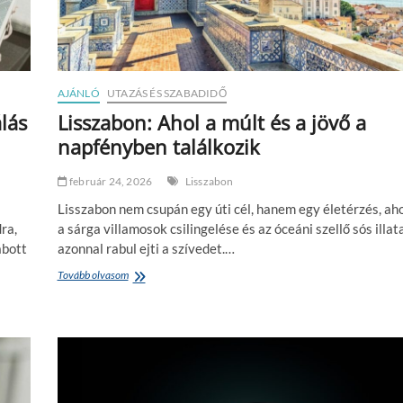
e
:
s
m
z
i
t
t
é
ő
s
l
AJÁNLÓ
UTAZÁS ÉS SZABADIDŐ
a
lás
Lisszabon: Ahol a múlt és a jövő a
l
napfényben találkozik
a
k
u
február 24, 2026
Lisszabon
l
k
Lisszabon nem csupán egy úti cél, hanem egy életérzés, aho
i
ra,
a sárga villamosok csilingelése és az óceáni szellő sós illat
,
abott
azonnal rabul ejti a szívedet.…
é
s
Tovább olvasom
L
m
i
i
s
k
s
o
z
r
a
é
b
r
o
d