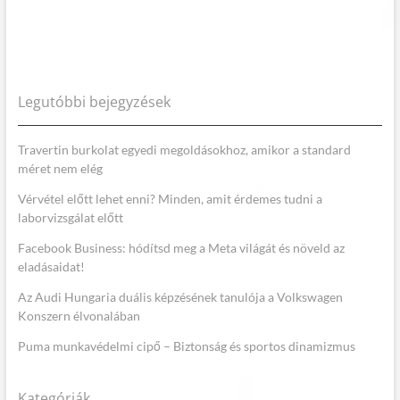
Legutóbbi bejegyzések
Travertin burkolat egyedi megoldásokhoz, amikor a standard
méret nem elég
Vérvétel előtt lehet enni? Minden, amit érdemes tudni a
laborvizsgálat előtt
Facebook Business: hódítsd meg a Meta világát és növeld az
eladásaidat!
Az Audi Hungaria duális képzésének tanulója a Volkswagen
Konszern élvonalában
Puma munkavédelmi cipő – Biztonság és sportos dinamizmus
Kategóriák