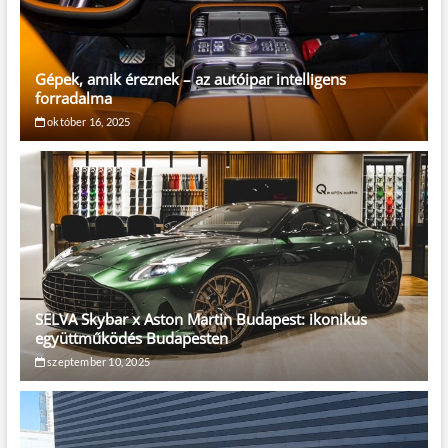
Gépek, amik éreznek – az autóipar intelligens
forradalma
október 16, 2025
SELVA Skybar x Aston Martin Budapest: ikonikus
együttműködés Budapesten
szeptember 10, 2025