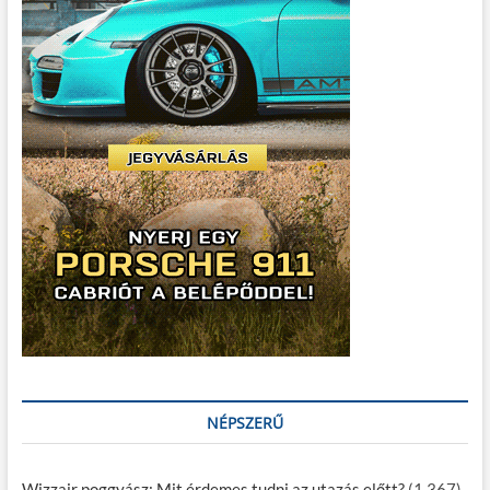
NÉPSZERŰ
Wizzair poggyász: Mit érdemes tudni az utazás előtt?
(1 367)