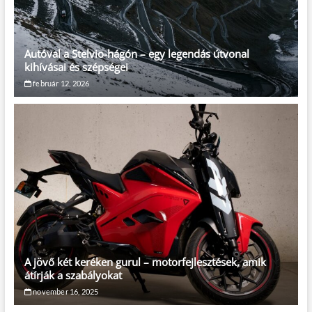
Autóval a Stelvio-hágón – egy legendás útvonal
kihívásai és szépségei
február 12, 2026
A jövő két keréken gurul – motorfejlesztések, amik
átírják a szabályokat
november 16, 2025