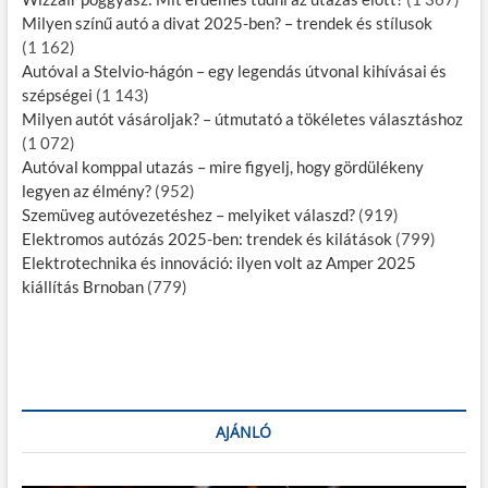
Milyen színű autó a divat 2025-ben? – trendek és stílusok
(1 162)
Autóval a Stelvio-hágón – egy legendás útvonal kihívásai és
szépségei
(1 143)
Milyen autót vásároljak? – útmutató a tökéletes választáshoz
(1 072)
Autóval komppal utazás – mire figyelj, hogy gördülékeny
legyen az élmény?
(952)
Szemüveg autóvezetéshez – melyiket válaszd?
(919)
Elektromos autózás 2025-ben: trendek és kilátások
(799)
Elektrotechnika és innováció: ilyen volt az Amper 2025
kiállítás Brnoban
(779)
AJÁNLÓ