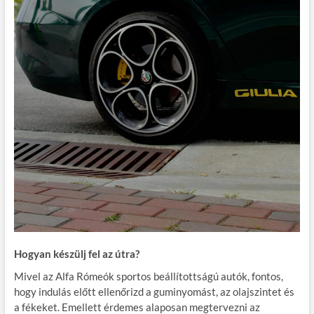
Hogyan készülj fel az útra?
Mivel az Alfa Rómeók sportos beállítottságú autók, fontos,
hogy indulás előtt ellenőrizd a guminyomást, az olajszintet és
a fékeket. Emellett érdemes alaposan megtervezni az