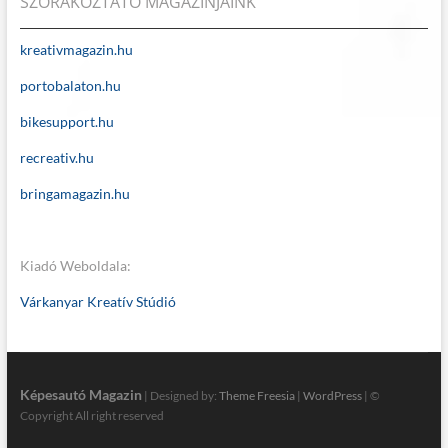
SZÓRAKOZTATÓ MAGAZINJAINK
kreativmagazin.hu
portobalaton.hu
bikesupport.hu
recreativ.hu
bringamagazin.hu
Kiadó Weboldala:
Várkanyar Kreatív Stúdió
Képesautó Magazin
| Designed by:
Theme Freesia
|
WordPress
| ©
Copyright All right reserved