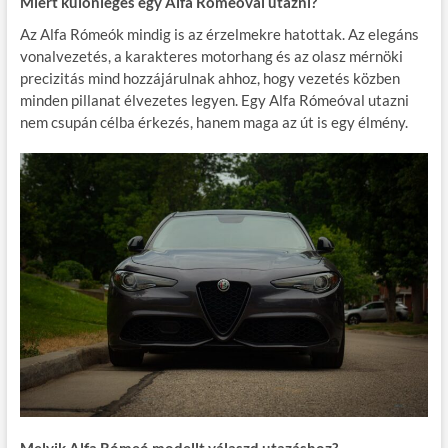
Miért különleges egy Alfa Rómeóval utazni?
Az Alfa Rómeók mindig is az érzelmekre hatottak. Az elegáns
vonalvezetés, a karakteres motorhang és az olasz mérnöki
precizitás mind hozzájárulnak ahhoz, hogy vezetés közben
minden pillanat élvezetes legyen. Egy Alfa Rómeóval utazni
nem csupán célba érkezés, hanem maga az út is egy élmény.
Melyik Alfa Rómeó modellt válaszd utazáshoz?