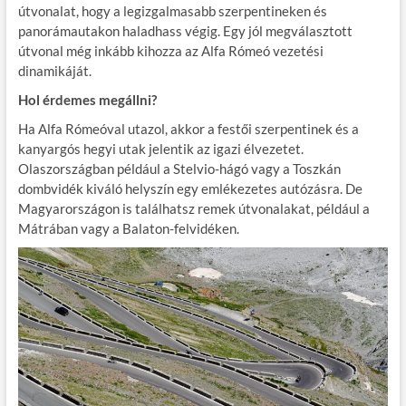
útvonalat, hogy a legizgalmasabb szerpentineken és
panorámautakon haladhass végig. Egy jól megválasztott
útvonal még inkább kihozza az Alfa Rómeó vezetési
dinamikáját.
Hol érdemes megállni?
Ha Alfa Rómeóval utazol, akkor a festői szerpentinek és a
kanyargós hegyi utak jelentik az igazi élvezetet.
Olaszországban például a Stelvio-hágó vagy a Toszkán
dombvidék kiváló helyszín egy emlékezetes autózásra. De
Magyarországon is találhatsz remek útvonalakat, például a
Mátrában vagy a Balaton-felvidéken.