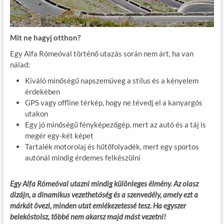
Mit ne hagyj otthon?
Egy Alfa Rómeóval történő utazás során nem árt, ha van
nálad:
Kiváló minőségű napszemüveg a stílus és a kényelem
érdekében
GPS vagy offline térkép, hogy ne tévedj el a kanyargós
utakon
Egy jó minőségű fényképezőgép, mert az autó és a táj is
megér egy-két képet
Tartalék motorolaj és hűtőfolyadék, mert egy sportos
autónál mindig érdemes felkészülni
Egy Alfa Rómeóval utazni mindig különleges élmény. Az olasz
dizájn, a dinamikus vezethetőség és a szenvedély, amely ezt a
márkát övezi, minden utat emlékezetessé tesz. Ha egyszer
belekóstolsz, többé nem akarsz majd mást vezetni!