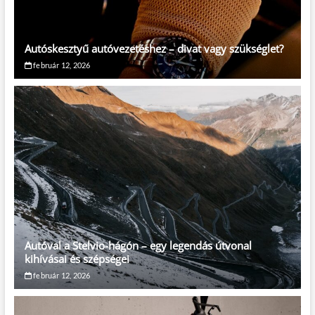
Autóskesztyű autóvezetéshez – divat vagy szükséglet?
február 12, 2026
Autóval a Stelvio-hágón – egy legendás útvonal
kihívásai és szépségei
február 12, 2026