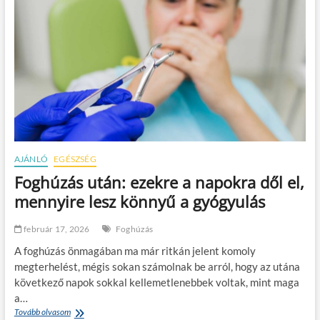
AJÁNLÓ
EGÉSZSÉG
Foghúzás után: ezekre a napokra dől el,
mennyire lesz könnyű a gyógyulás
február 17, 2026
Foghúzás
A foghúzás önmagában ma már ritkán jelent komoly
megterhelést, mégis sokan számolnak be arról, hogy az utána
következő napok sokkal kellemetlenebbek voltak, mint maga
a…
Tovább olvasom
F