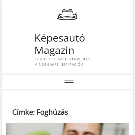
S
k
i
p
t
Képesautó
o
c
Magazin
o
n
AZ AUTÓK IRÁNTI SZENVEDÉLY –
t
MINDENNAPI INSPIRÁCIÓK
e
n
t
Címke:
Foghúzás