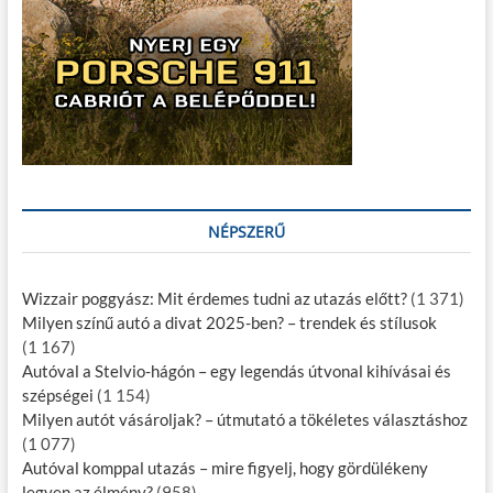
NÉPSZERŰ
Wizzair poggyász: Mit érdemes tudni az utazás előtt?
(1 371)
Milyen színű autó a divat 2025-ben? – trendek és stílusok
(1 167)
Autóval a Stelvio-hágón – egy legendás útvonal kihívásai és
szépségei
(1 154)
Milyen autót vásároljak? – útmutató a tökéletes választáshoz
(1 077)
Autóval komppal utazás – mire figyelj, hogy gördülékeny
legyen az élmény?
(958)