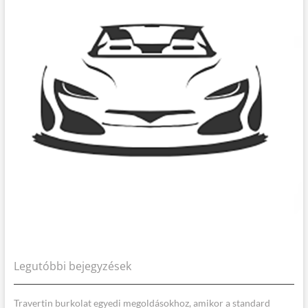
Legutóbbi bejegyzések
Travertin burkolat egyedi megoldásokhoz, amikor a standard