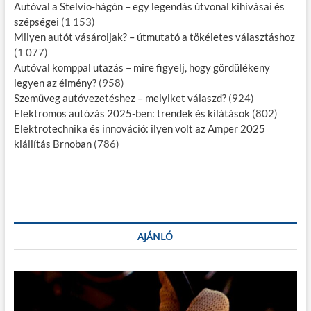
Autóval a Stelvio-hágón – egy legendás útvonal kihívásai és
szépségei
(1 153)
Milyen autót vásároljak? – útmutató a tökéletes választáshoz
(1 077)
Autóval komppal utazás – mire figyelj, hogy gördülékeny
legyen az élmény?
(958)
Szemüveg autóvezetéshez – melyiket válaszd?
(924)
Elektromos autózás 2025-ben: trendek és kilátások
(802)
Elektrotechnika és innováció: ilyen volt az Amper 2025
kiállítás Brnoban
(786)
AJÁNLÓ