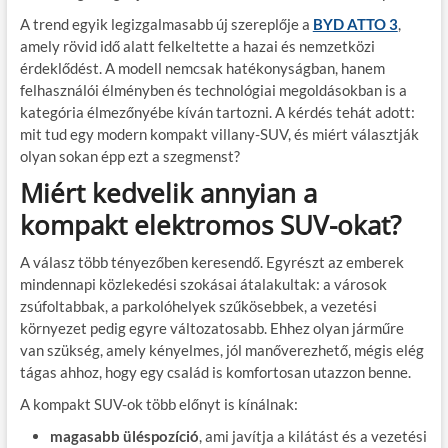
A trend egyik legizgalmasabb új szereplője a
BYD ATTO 3
,
amely rövid idő alatt felkeltette a hazai és nemzetközi
érdeklődést. A modell nemcsak hatékonyságban, hanem
felhasználói élményben és technológiai megoldásokban is a
kategória élmezőnyébe kíván tartozni. A kérdés tehát adott:
mit tud egy modern kompakt villany-SUV, és miért választják
olyan sokan épp ezt a szegmenst?
Miért kedvelik annyian a
kompakt elektromos SUV-okat?
A válasz több tényezőben keresendő. Egyrészt az emberek
mindennapi közlekedési szokásai átalakultak: a városok
zsúfoltabbak, a parkolóhelyek szűkösebbek, a vezetési
környezet pedig egyre változatosabb. Ehhez olyan járműre
van szükség, amely kényelmes, jól manőverezhető, mégis elég
tágas ahhoz, hogy egy család is komfortosan utazzon benne.
A kompakt SUV-ok több előnyt is kínálnak:
magasabb üléspozíció
, ami javítja a kilátást és a vezetési