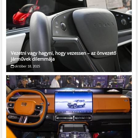
Vezetni vagy hagyni, hogy vezessen – az önvezető
járművek dilemmája
október 18, 2025