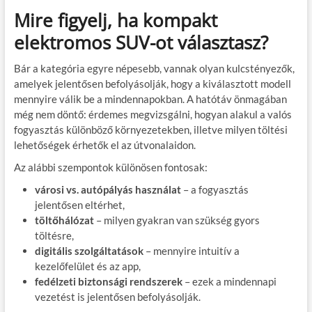
Mire figyelj, ha kompakt
elektromos SUV-ot választasz?
Bár a kategória egyre népesebb, vannak olyan kulcstényezők,
amelyek jelentősen befolyásolják, hogy a kiválasztott modell
mennyire válik be a mindennapokban. A hatótáv önmagában
még nem döntő: érdemes megvizsgálni, hogyan alakul a valós
fogyasztás különböző környezetekben, illetve milyen töltési
lehetőségek érhetők el az útvonalaidon.
Az alábbi szempontok különösen fontosak:
városi vs. autópályás használat
– a fogyasztás
jelentősen eltérhet,
töltőhálózat
– milyen gyakran van szükség gyors
töltésre,
digitális szolgáltatások
– mennyire intuitív a
kezelőfelület és az app,
fedélzeti biztonsági rendszerek
– ezek a mindennapi
vezetést is jelentősen befolyásolják.