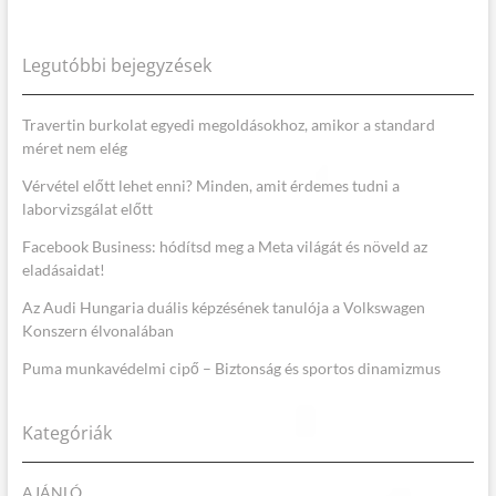
Legutóbbi bejegyzések
Travertin burkolat egyedi megoldásokhoz, amikor a standard
méret nem elég
Vérvétel előtt lehet enni? Minden, amit érdemes tudni a
laborvizsgálat előtt
Facebook Business: hódítsd meg a Meta világát és növeld az
eladásaidat!
Az Audi Hungaria duális képzésének tanulója a Volkswagen
Konszern élvonalában
Puma munkavédelmi cipő – Biztonság és sportos dinamizmus
Kategóriák
AJÁNLÓ