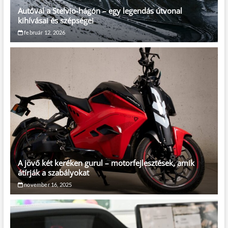
Autóval a Stelvio-hágón – egy legendás útvonal
kihívásai és szépségei
február 12, 2026
A jövő két keréken gurul – motorfejlesztések, amik
átírják a szabályokat
november 16, 2025