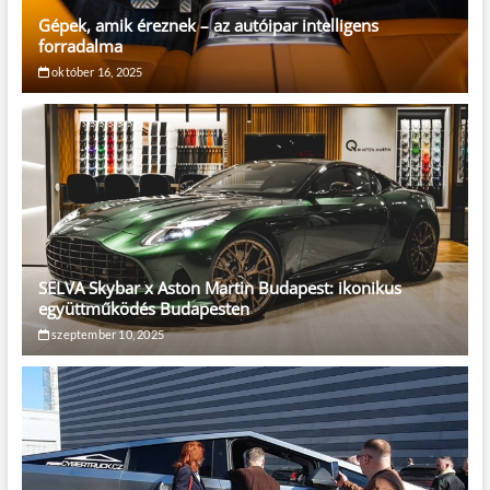
Gépek, amik éreznek – az autóipar intelligens
forradalma
október 16, 2025
SELVA Skybar x Aston Martin Budapest: ikonikus
együttműködés Budapesten
szeptember 10, 2025