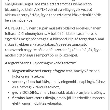
energiasűrűséget, hosszú élettartamot és kiemelkedő
biztonságot kínál. A BYD évek óta a világ egyik vezető
akkumulátorgyártója, így a tapasztalatot közvetlenül építik
be a járműveikbe.
A BYD ATTO 3 nem csupán műszaki oldalról érdekes, hanem
felhasználói élményben is. A belső tér kialakítása merész,
egyedi és meglepően tágas. A központi kijelző forgatható, ami
ritkaság ebben a kategóriában. A vezetéstámogató
rendszerek nagy részét alapfelszereltségként kínálják, így a
modell biztonsági szempontból is jól szerepel.
A legfontosabb tulajdonságok közé tartozik:
kiegyensúlyozott energiafogyasztás
, amely városban
különösen hatékony,
versenyképes hatótáv
, amely elegendő a napi ingázáshoz
és a hétvégi kirándulásokhoz,
gyors DC töltés
, amely hosszabb utak során jelent előnyt,
fiatalos, karakteres dizájn
, amely jól illeszkedik a modern
elektromos mobilitás világába.