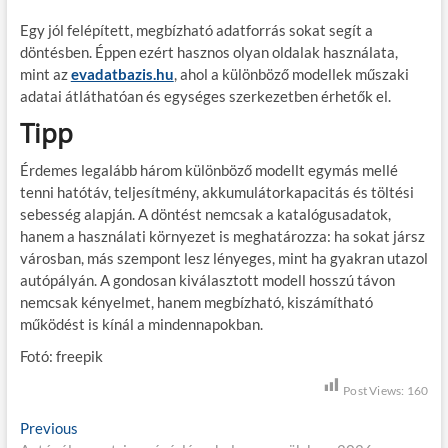
Egy jól felépített, megbízható adatforrás sokat segít a
döntésben. Éppen ezért hasznos olyan oldalak használata,
mint az
evadatbazis.hu
, ahol a különböző modellek műszaki
adatai átláthatóan és egységes szerkezetben érhetők el.
Tipp
Érdemes legalább három különböző modellt egymás mellé
tenni hatótáv, teljesítmény, akkumulátorkapacitás és töltési
sebesség alapján. A döntést nemcsak a katalógusadatok,
hanem a használati környezet is meghatározza: ha sokat jársz
városban, más szempont lesz lényeges, mint ha gyakran utazol
autópályán. A gondosan kiválasztott modell hosszú távon
nemcsak kényelmet, hanem megbízható, kiszámítható
működést is kínál a mindennapokban.
Fotó: freepik
Post Views:
160
B
Previous
P