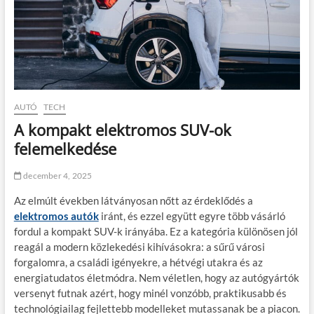
AUTÓ
TECH
A kompakt elektromos SUV-ok
felemelkedése
december 4, 2025
Az elmúlt években látványosan nőtt az érdeklődés a
elektromos autók
iránt, és ezzel együtt egyre több vásárló
fordul a kompakt SUV-k irányába. Ez a kategória különösen jól
reagál a modern közlekedési kihívásokra: a sűrű városi
forgalomra, a családi igényekre, a hétvégi utakra és az
energiatudatos életmódra. Nem véletlen, hogy az autógyártók
versenyt futnak azért, hogy minél vonzóbb, praktikusabb és
technológiailag fejlettebb modelleket mutassanak be a piacon.