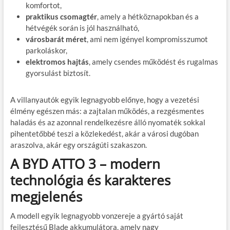
komfortot,
praktikus csomagtér
, amely a hétköznapokban és a
hétvégék során is jól használható,
városbarát méret
, ami nem igényel kompromisszumot
parkoláskor,
elektromos hajtás
, amely csendes működést és rugalmas
gyorsulást biztosít.
A villanyautók egyik legnagyobb előnye, hogy a vezetési
élmény egészen más: a zajtalan működés, a rezgésmentes
haladás és az azonnal rendelkezésre álló nyomaték sokkal
pihentetőbbé teszi a közlekedést, akár a városi dugóban
araszolva, akár egy országúti szakaszon.
A BYD ATTO 3 – modern
technológia és karakteres
megjelenés
A modell egyik legnagyobb vonzereje a gyártó saját
fejlesztésű Blade akkumulátora, amely nagy