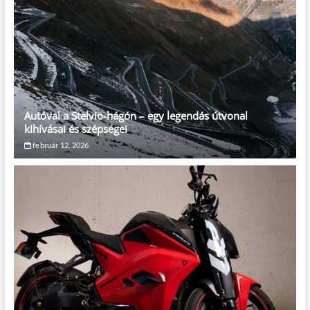
Autóval a Stelvio-hágón – egy legendás útvonal
kihívásai és szépségei
február 12, 2026