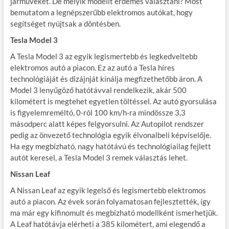
járműveket. De melyik modellt érdemes választani? Most
bemutatom a legnépszerűbb elektromos autókat, hogy
segítséget nyújtsak a döntésben.
Tesla Model 3
A Tesla Model 3 az egyik legismertebb és legkedveltebb
elektromos autó a piacon. Ez az autó a Tesla híres
technológiáját és dizájnját kínálja megfizethetőbb áron. A
Model 3 lenyűgöző hatótávval rendelkezik, akár 500
kilométert is megtehet egyetlen töltéssel. Az autó gyorsulása
is figyelemreméltó, 0-ról 100 km/h-ra mindössze 3,3
másodperc alatt képes felgyorsulni. Az Autopilot rendszer
pedig az önvezető technológia egyik élvonalbeli képviselője.
Ha egy megbízható, nagy hatótávú és technológiailag fejlett
autót keresel, a Tesla Model 3 remek választás lehet.
Nissan Leaf
A Nissan Leaf az egyik legelső és legismertebb elektromos
autó a piacon. Az évek során folyamatosan fejlesztették, így
ma már egy kifinomult és megbízható modellként ismerhetjük.
A Leaf hatótávja elérheti a 385 kilométert, ami elegendő a