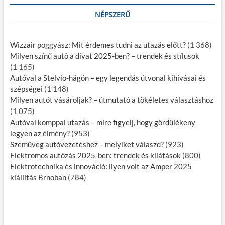
NÉPSZERŰ
Wizzair poggyász: Mit érdemes tudni az utazás előtt?
(1 368)
Milyen színű autó a divat 2025-ben? – trendek és stílusok
(1 165)
Autóval a Stelvio-hágón – egy legendás útvonal kihívásai és
szépségei
(1 148)
Milyen autót vásároljak? – útmutató a tökéletes választáshoz
(1 075)
Autóval komppal utazás – mire figyelj, hogy gördülékeny
legyen az élmény?
(953)
Szemüveg autóvezetéshez – melyiket válaszd?
(923)
Elektromos autózás 2025-ben: trendek és kilátások
(800)
Elektrotechnika és innováció: ilyen volt az Amper 2025
kiállítás Brnoban
(784)