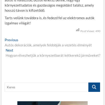
környezettudatos és gazdaságos megoldást találsz, amely
hosszú távon is kifizetődő.
Tarts velünk továbbra is, és fedezd fel az elektromos autók
izgalmas világát!
Post Views:
490
B
Previous
P
Autós dekorációk, amelyek feldobják a vezetés élményét
r
e
Next
N
e
j
Hogyan élvezhetjük a környezetbarát kétkerekű járműveket?
e
v
x
i
e
t
o
g
p
u
o
s
y
s
p
z
K
t
o
e
é
:
s
r
t
s
e
: