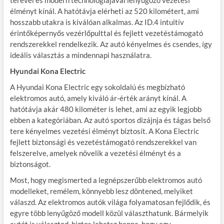
élményt kínál. A hatótávja elérheti az 520 kilométert, ami
hosszabb utakra is kiválóan alkalmas. Az ID.4 intuitív
érintőképernyős vezérlőpulttal és fejlett vezetéstámogató
rendszerekkel rendelkezik. Az autó kényelmes és csendes, így
ideális választás a mindennapi használatra.
Hyundai Kona Electric
A Hyundai Kona Electric egy sokoldalú és megbízható
elektromos autó, amely kiváló ár-érték arányt kínál. A
hatótávja akár 480 kilométer is lehet, ami az egyik legjobb
ebben a kategóriában. Az autó sportos dizájnja és tágas belső
tere kényelmes vezetési élményt biztosít. A Kona Electric
fejlett biztonsági és vezetéstámogató rendszerekkel van
felszerelve, amelyek növelik a vezetési élményt és a
biztonságot.
Most, hogy megismerted a legnépszerűbb elektromos autó
modelleket, remélem, könnyebb lesz döntened, melyiket
válaszd. Az elektromos autók világa folyamatosan fejlődik, és
egyre több lenyűgöző modell közül választhatunk. Bármelyik
autót is választod, biztos lehetsz benne, hogy egy