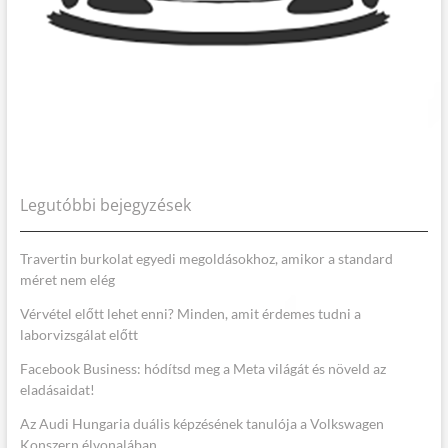
Legutóbbi bejegyzések
Travertin burkolat egyedi megoldásokhoz, amikor a standard
méret nem elég
Vérvétel előtt lehet enni? Minden, amit érdemes tudni a
laborvizsgálat előtt
Facebook Business: hódítsd meg a Meta világát és növeld az
eladásaidat!
Az Audi Hungaria duális képzésének tanulója a Volkswagen
Konszern élvonalában