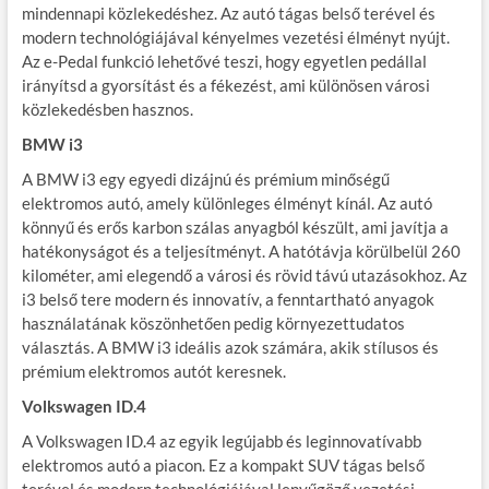
mindennapi közlekedéshez. Az autó tágas belső terével és
modern technológiájával kényelmes vezetési élményt nyújt.
Az e-Pedal funkció lehetővé teszi, hogy egyetlen pedállal
irányítsd a gyorsítást és a fékezést, ami különösen városi
közlekedésben hasznos.
BMW i3
A BMW i3 egy egyedi dizájnú és prémium minőségű
elektromos autó, amely különleges élményt kínál. Az autó
könnyű és erős karbon szálas anyagból készült, ami javítja a
hatékonyságot és a teljesítményt. A hatótávja körülbelül 260
kilométer, ami elegendő a városi és rövid távú utazásokhoz. Az
i3 belső tere modern és innovatív, a fenntartható anyagok
használatának köszönhetően pedig környezettudatos
választás. A BMW i3 ideális azok számára, akik stílusos és
prémium elektromos autót keresnek.
Volkswagen ID.4
A Volkswagen ID.4 az egyik legújabb és leginnovatívabb
elektromos autó a piacon. Ez a kompakt SUV tágas belső
terével és modern technológiájával lenyűgöző vezetési