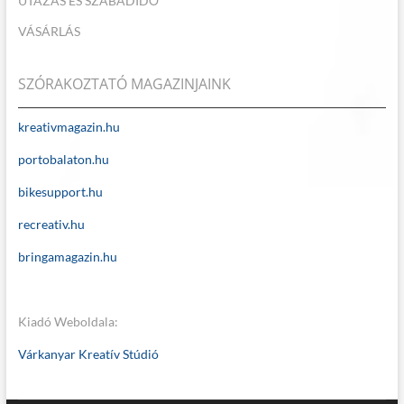
UTAZÁS ÉS SZABADIDŐ
VÁSÁRLÁS
SZÓRAKOZTATÓ MAGAZINJAINK
kreativmagazin.hu
portobalaton.hu
bikesupport.hu
recreativ.hu
bringamagazin.hu
Kiadó Weboldala:
Várkanyar Kreatív Stúdió