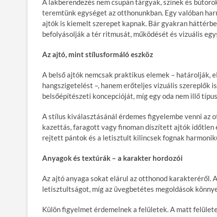
A lakberendezés nem csupán tárgyak, színek és bútorok
teremtünk egységet az otthonunkban. Egy valóban harmo
ajtók
is kiemelt szerepet kapnak. Bár gyakran háttérb
befolyásolják a tér ritmusát, működését és vizuális egy
Az ajtó, mint stílusformáló eszköz
A belső ajtók nemcsak praktikus elemek – határolják, elv
hangszigetelést –, hanem erőteljes vizuális szereplők i
belsőépítészeti koncepcióját, míg egy oda nem illő típu
A stílus kiválasztásánál érdemes figyelembe venni az ot
kazettás, faragott vagy finoman díszített ajtók időtlen
rejtett pántok és a letisztult kilincsek fognak harmoni
Anyagok és textúrák – a karakter hordozói
Az ajtó anyaga sokat elárul az otthonod karakteréről.
letisztultságot, míg az üvegbetétes megoldások könnye
Külön figyelmet érdemelnek a felületek. A matt felület