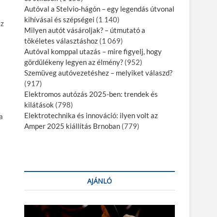
Autóval a Stelvio-hágón – egy legendás útvonal
kihívásai és szépségei
(1 140)
az
Milyen autót vásároljak? – útmutató a
tökéletes választáshoz
(1 069)
Autóval komppal utazás – mire figyelj, hogy
gördülékeny legyen az élmény?
(952)
Szemüveg autóvezetéshez – melyiket válaszd?
(917)
Elektromos autózás 2025-ben: trendek és
kilátások
(798)
Elektrotechnika és innováció: ilyen volt az
a
Amper 2025 kiállítás Brnoban
(779)
AJÁNLÓ