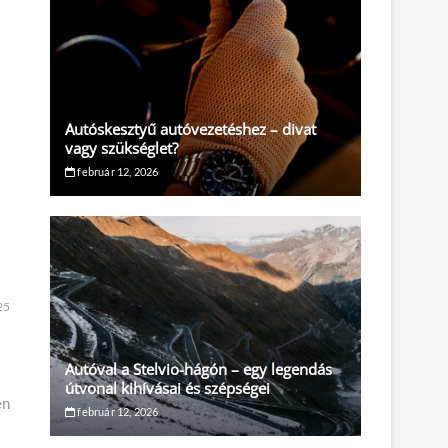
Autóskesztyű autóvezetéshez – divat
vagy szükséglet?
február 12, 2026
25
Autóval a Stelvio-hágón – egy legendás
útvonal kihívásai és szépségei
en
február 12, 2026