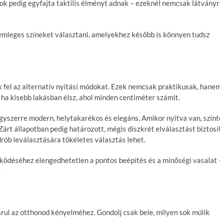
ok pedig egyfajta taktilis élményt adnak – ezeknél nemcsak látványr
semleges színeket választani, amelyekhez később is könnyen tudsz
 fel az alternatív nyitási módokat. Ezek nemcsak praktikusak, hane
 ha kisebb lakásban élsz, ahol minden centiméter számít.
gyszerre modern, helytakarékos és elegáns. Amikor nyitva van, szint
 Zárt állapotban pedig határozott, mégis diszkrét elválasztást biztosít
drób leválasztására tökéletes választás lehet.
űködéséhez elengedhetetlen a pontos beépítés és a minőségi vasalat 
.
árul az otthonod kényelméhez. Gondolj csak bele, milyen sok múlik