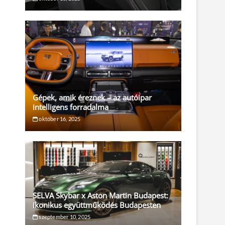
Gépek, amik éreznek – az autóipar
intelligens forradalma
október 16, 2025
SELVA Skybar x Aston Martin Budapest:
ikonikus együttműködés Budapesten
szeptember 10, 2025