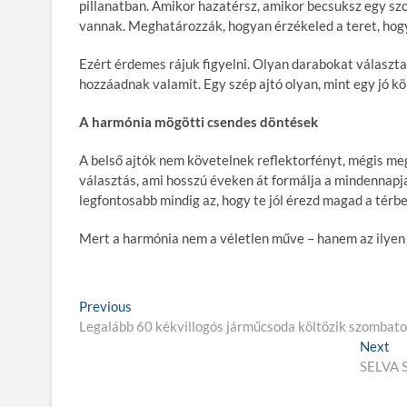
pillanatban. Amikor hazatérsz, amikor becsuksz egy sz
vannak. Meghatározzák, hogyan érzékeled a teret, hogy
Ezért érdemes rájuk figyelni. Olyan darabokat választ
hozzáadnak valamit. Egy szép ajtó olyan, mint egy jó kö
A harmónia mögötti csendes döntések
A belső ajtók nem követelnek reflektorfényt, mégis me
választás, ami hosszú éveken át formálja a mindennapjai
legfontosabb mindig az, hogy te jól érezd magad a térbe
Mert a harmónia nem a véletlen műve – hanem az ilyen 
B
Previous
P
Legalább 60 kékvillogós járműcsoda költözik szombato
r
e
e
Next
N
j
v
SELVA S
e
i
x
e
o
t