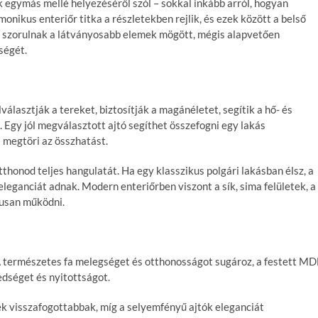
 egymás mellé helyezéséről szól – sokkal inkább arról, hogyan
nikus enteriőr titka a részletekben rejlik, és ezek között a
belső
e szorulnak a látványosabb elemek mögött, mégis alapvetően
ségét.
álasztják a tereket, biztosítják a magánéletet, segítik a hő- és
s. Egy jól megválasztott ajtó segíthet összefogni egy lakás
s megtöri az összhatást.
thonod teljes hangulatát. Ha egy klasszikus polgári lakásban élsz, a
 eleganciát adnak. Modern enteriőrben viszont a sík, sima felületek, a
kusan működni.
 A természetes fa melegséget és otthonosságot sugároz, a festett MD
dséget és nyitottságot.
ek visszafogottabbak, míg a selyemfényű ajtók eleganciát