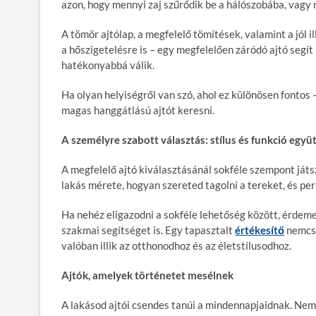
azon, hogy mennyi zaj szűrődik be a hálószobába, vagy m
A tömör ajtólap, a megfelelő tömítések, valamint a jól 
a hőszigetelésre is – egy megfelelően záródó ajtó segít 
hatékonyabbá válik.
Ha olyan helyiségről van szó, ahol ez különösen fontos
magas hanggátlású ajtót keresni.
A személyre szabott választás: stílus és funkció együ
A megfelelő ajtó kiválasztásánál sokféle szempont játs
lakás mérete, hogyan szereted tagolni a tereket, és per
Ha nehéz eligazodni a sokféle lehetőség között, érdeme
szakmai segítséget is. Egy tapasztalt
értékesítő
nemcsa
valóban illik az otthonodhoz és az életstílusodhoz.
Ajtók, amelyek történetet mesélnek
A lakásod ajtói csendes tanúi a mindennapjaidnak. Nem