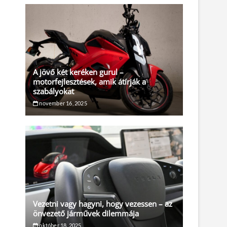
A jövő két keréken gurul –
motorfejlesztések, amik átírják a
szabályokat
november 16, 2025
Vezetni vagy hagyni, hogy vezessen – az
önvezető járművek dilemmája
október 18, 2025