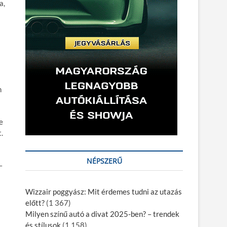
a,
m
e
.
NÉPSZERŰ
–
Wizzair poggyász: Mit érdemes tudni az utazás
előtt?
(1 367)
Milyen színű autó a divat 2025-ben? – trendek
és stílusok
(1 158)