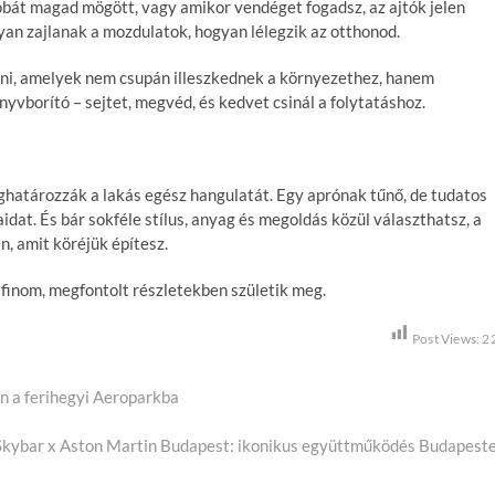
obát magad mögött, vagy amikor vendéget fogadsz, az ajtók jelen
an zajlanak a mozdulatok, hogyan lélegzik az otthonod.
ani, amelyek nem csupán illeszkednek a környezethez, hanem
nyvborító – sejtet, megvéd, és kedvet csinál a folytatáshoz.
ghatározzák a lakás egész hangulatát. Egy aprónak tűnő, de tudatos
dat. És bár sokféle stílus, anyag és megoldás közül választhatsz, a
n, amit köréjük építesz.
finom, megfontolt részletekben születik meg.
Post Views:
2
n a ferihegyi Aeroparkba
kybar x Aston Martin Budapest: ikonikus együttműködés Budapest