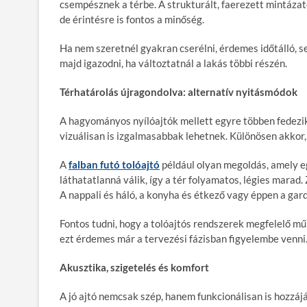
csempésznek a térbe. A strukturált, faerezett mintázat
de érintésre is fontos a minőség.
Ha nem szeretnél gyakran cserélni, érdemes időtálló, 
majd igazodni, ha változtatnál a lakás többi részén.
Térhatárolás újragondolva: alternatív nyitásmódok
A hagyományos nyílóajtók mellett egyre többen fedezik
vizuálisan is izgalmasabbak lehetnek. Különösen akkor,
A
falban futó tolóajtó
például olyan megoldás, amely e
láthatatlanná válik, így a tér folyamatos, légies marad.
A nappali és háló, a konyha és étkező vagy éppen a gar
Fontos tudni, hogy a tolóajtós rendszerek megfelelő m
ezt érdemes már a tervezési fázisban figyelembe venni
Akusztika, szigetelés és komfort
A jó ajtó nemcsak szép, hanem funkcionálisan is hozzáj