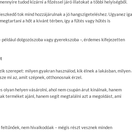
ennyire tudod kizárni a főzéssel járó illatokat a többi helyiségből.
illeszkedő tok mind hozzájárulnak a jó hangszigeteléshez. Ugyanez ig
megtartani a hőt a kívánt térben, így a fűtés vagy hűtés is
 – például dolgozószoba vagy gyerekszoba –, érdemes kifejezetten
tt
zik szerepet: milyen gyakran használod, kik élnek a lakásban, milyen 
sze mi az, amit szépnek, otthonosnak érzel.
s olyan helyen vásárolni, ahol nem csupán árut kínálnak, hanem
k terméket ajánl, hanem segít megtalálni azt a megoldást, ami
 feltűnőek, nem hivalkodóak – mégis részt vesznek minden