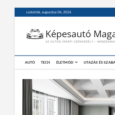
S
csütörtök, augusztus 06, 2026
k
i
p
Képesautó Maga
t
o
AZ AUTÓK IRÁNTI SZENVEDÉLY – MINDENNA
c
o
n
t
AUTÓ
TECH
ÉLETMÓD
UTAZÁS ÉS SZAB
e
n
t