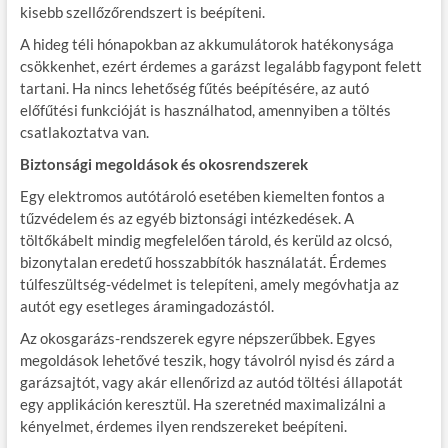
kisebb szellőzőrendszert is beépíteni.
A hideg téli hónapokban az akkumulátorok hatékonysága
csökkenhet, ezért érdemes a garázst legalább fagypont felett
tartani. Ha nincs lehetőség fűtés beépítésére, az autó
előfűtési funkcióját is használhatod, amennyiben a töltés
csatlakoztatva van.
Biztonsági megoldások és okosrendszerek
Egy elektromos autótároló esetében kiemelten fontos a
tűzvédelem és az egyéb biztonsági intézkedések. A
töltőkábelt mindig megfelelően tárold, és kerüld az olcsó,
bizonytalan eredetű hosszabbítók használatát. Érdemes
túlfeszültség-védelmet is telepíteni, amely megóvhatja az
autót egy esetleges áramingadozástól.
Az okosgarázs-rendszerek egyre népszerűbbek. Egyes
megoldások lehetővé teszik, hogy távolról nyisd és zárd a
garázsajtót, vagy akár ellenőrizd az autód töltési állapotát
egy applikáción keresztül. Ha szeretnéd maximalizálni a
kényelmet, érdemes ilyen rendszereket beépíteni.