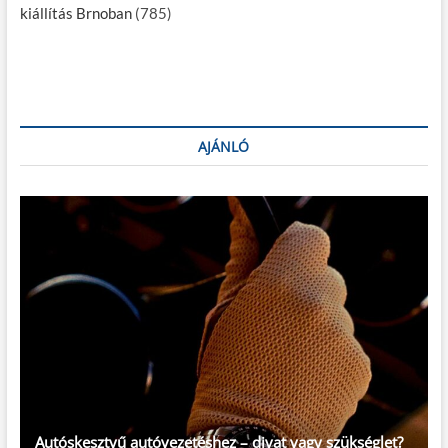
kiállítás Brnoban
(785)
AJÁNLÓ
Autóskesztyű autóvezetéshez – divat vagy szükséglet?