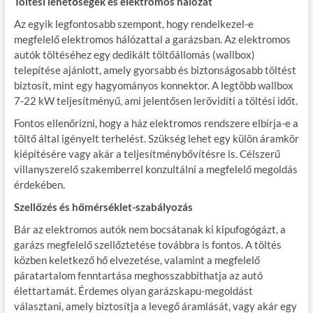
Töltési lehetőségek és elektromos hálózat
Az egyik legfontosabb szempont, hogy rendelkezel-e
megfelelő elektromos hálózattal a garázsban. Az elektromos
autók töltéséhez egy dedikált töltőállomás (wallbox)
telepítése ajánlott, amely gyorsabb és biztonságosabb töltést
biztosít, mint egy hagyományos konnektor. A legtöbb wallbox
7-22 kW teljesítményű, ami jelentősen lerövidíti a töltési időt.
Fontos ellenőrizni, hogy a ház elektromos rendszere elbírja-e a
töltő által igényelt terhelést. Szükség lehet egy külön áramkör
kiépítésére vagy akár a teljesítménybővítésre is. Célszerű
villanyszerelő szakemberrel konzultálni a megfelelő megoldás
érdekében.
Szellőzés és hőmérséklet-szabályozás
Bár az elektromos autók nem bocsátanak ki kipufogógázt, a
garázs megfelelő szellőztetése továbbra is fontos. A töltés
közben keletkező hő elvezetése, valamint a megfelelő
páratartalom fenntartása meghosszabbíthatja az autó
élettartamát. Érdemes olyan garázskapu-megoldást
választani, amely biztosítja a levegő áramlását, vagy akár egy