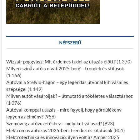
NÉPSZERŰ
Wizzair poggyász: Mit érdemes tudni az utazás előtt?
(1 370)
Milyen színű autó a divat 2025-ben? – trendek és stílusok
(1 166)
Autóval a Stelvio-hágón – egy legendás útvonal kihívásai és
szépségei
(1 149)
Milyen autót vásároljak? – útmutató a tökéletes választáshoz
(1 076)
Autóval komppal utazás – mire figyelj, hogy gördülékeny
legyen az élmény?
(956)
Szemüveg autóvezetéshez – melyiket válaszd?
(923)
Elektromos autózás 2025-ben: trendek és kilátások
(801)
Elektrotechnika és innováció: ilyen volt az Amper 2025