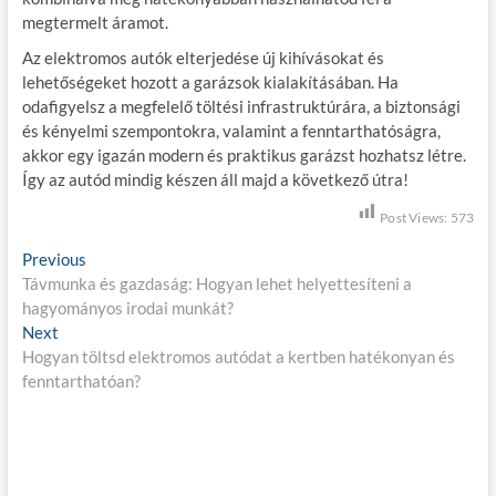
megtermelt áramot.
Az elektromos autók elterjedése új kihívásokat és
lehetőségeket hozott a garázsok kialakításában. Ha
odafigyelsz a megfelelő töltési infrastruktúrára, a biztonsági
és kényelmi szempontokra, valamint a fenntarthatóságra,
akkor egy igazán modern és praktikus garázst hozhatsz létre.
Így az autód mindig készen áll majd a következő útra!
Post Views:
573
B
Previous
P
Távmunka és gazdaság: Hogyan lehet helyettesíteni a
r
e
hagyományos irodai munkát?
e
j
Next
N
v
Hogyan töltsd elektromos autódat a kertben hatékonyan és
e
i
e
fenntarthatóan?
x
o
g
t
u
p
s
y
o
p
z
s
o