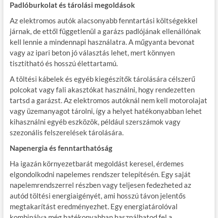
Padlóburkolat és tárolási megoldások
Az elektromos autók alacsonyabb fenntartási költségekkel
járnak, de ettől függetlenül a garázs padlójának ellenállónak
kell lennie a mindennapi használatra. A műgyanta bevonat
vagy az ipari beton jó választás lehet, mert könnyen
tisztítható és hosszú élettartamú.
A töltési kábelek és egyéb kiegészítők tárolására célszerű
polcokat vagy fali akasztókat használni, hogy rendezetten
tartsd a garázst. Az elektromos autóknál nem kell motorolajat
vagy üzemanyagot tárolni, így a helyet hatékonyabban lehet
kihasználni egyéb eszközök, például szerszámok vagy
szezonális felszerelések tárolására.
Napenergia és fenntarthatóság
Ha igazán környezetbarát megoldást keresel, érdemes
elgondolkodni napelemes rendszer telepítésén. Egy saját
napelemrendszerrel részben vagy teljesen fedezheted az
autód töltési energiaigényét, ami hosszú távon jelentős
megtakarítást eredményezhet. Egy energiatárolóval
kombinálva még hatékonyabban használhatod fel a