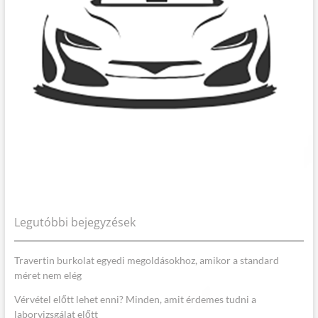
Legutóbbi bejegyzések
Travertin burkolat egyedi megoldásokhoz, amikor a standard
méret nem elég
Vérvétel előtt lehet enni? Minden, amit érdemes tudni a
laborvizsgálat előtt