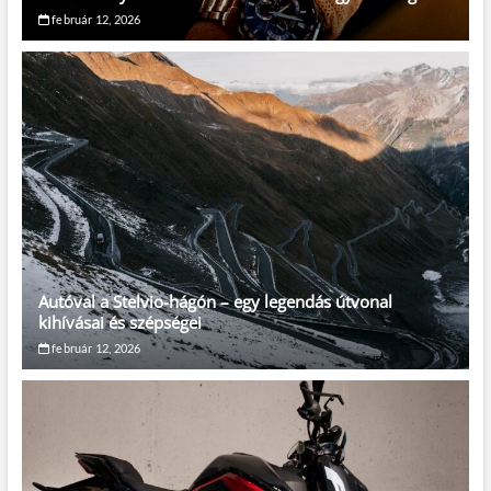
február 12, 2026
Autóval a Stelvio-hágón – egy legendás útvonal
kihívásai és szépségei
február 12, 2026