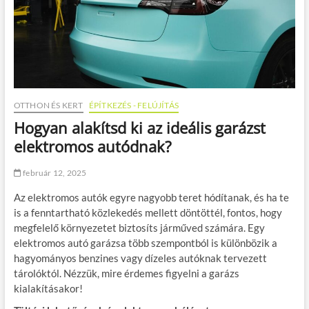
OTTHON ÉS KERT
ÉPÍTKEZÉS - FELÚJÍTÁS
Hogyan alakítsd ki az ideális garázst
elektromos autódnak?
február 12, 2025
Az elektromos autók egyre nagyobb teret hódítanak, és ha te
is a fenntartható közlekedés mellett döntöttél, fontos, hogy
megfelelő környezetet biztosíts járműved számára. Egy
elektromos autó garázsa több szempontból is különbözik a
hagyományos benzines vagy dízeles autóknak tervezett
tárolóktól. Nézzük, mire érdemes figyelni a garázs
kialakításakor!