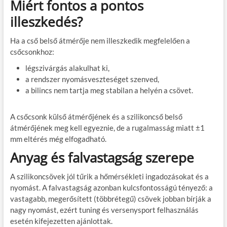
Miért fontos a pontos
illeszkedés?
Ha a cső belső átmérője nem illeszkedik megfelelően a
csőcsonkhoz:
légszivárgás alakulhat ki,
a rendszer nyomásveszteséget szenved,
a bilincs nem tartja meg stabilan a helyén a csövet.
A csőcsonk külső átmérőjének és a szilikoncső belső
átmérőjének meg kell egyeznie, de a rugalmasság miatt ±1
mm eltérés még elfogadható.
Anyag és falvastagság szerepe
A szilikoncsövek jól tűrik a hőmérsékleti ingadozásokat és a
nyomást. A falvastagság azonban kulcsfontosságú tényező: a
vastagabb, megerősített (többrétegű) csövek jobban bírják a
nagy nyomást, ezért tuning és versenysport felhasználás
esetén kifejezetten ajánlottak.