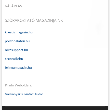
VÁSÁRLÁS
SZÓRAKOZTATÓ MAGAZINJAINK
kreativmagazin.hu
portobalaton.hu
bikesupport.hu
recreativ.hu
bringamagazin.hu
Kiadó Weboldala:
Várkanyar Kreatív Stúdió