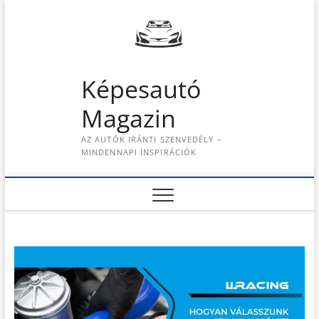
S
k
i
p
t
Képesautó
o
c
Magazin
o
n
AZ AUTÓK IRÁNTI SZENVEDÉLY –
t
MINDENNAPI INSPIRÁCIÓK
e
n
t