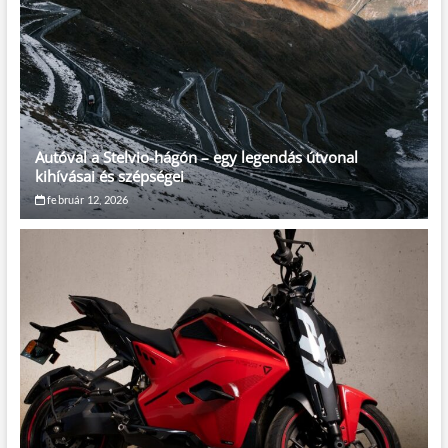
Autóval a Stelvio-hágón – egy legendás útvonal
kihívásai és szépségei
február 12, 2026