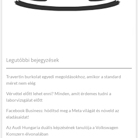
Legutóbbi bejegyzések
Travertin burkolat egyedi megoldásokhoz, amikor a standard
méret nem elég
Vérvétel előtt lehet enni? Minden, amit érdemes tudni a
laborvizsgálat előtt
Facebook Business: hódítsd meg a Meta világát és növeld az
eladásaidat!
Az Audi Hungaria duális képzésének tanulója a Volkswagen
Konszern élvonalában