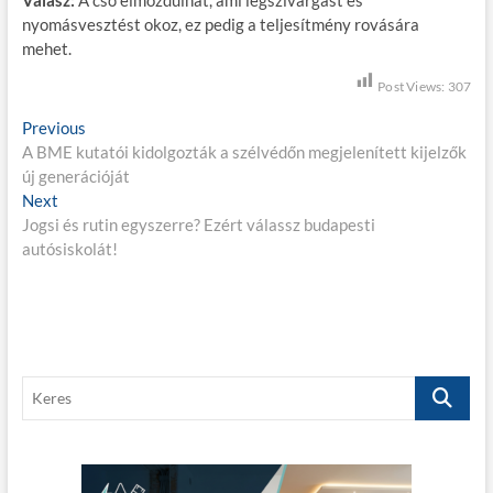
nyomásvesztést okoz, ez pedig a teljesítmény rovására
mehet.
Post Views:
307
B
Previous
P
A BME kutatói kidolgozták a szélvédőn megjelenített kijelzők
r
e
új generációját
e
j
Next
N
v
Jogsi és rutin egyszerre? Ezért válassz budapesti
e
i
e
autósiskolát!
x
o
g
t
u
p
s
y
o
p
z
s
o
é
t
s
K
:
t
s
e
:
r
n
e
a
s