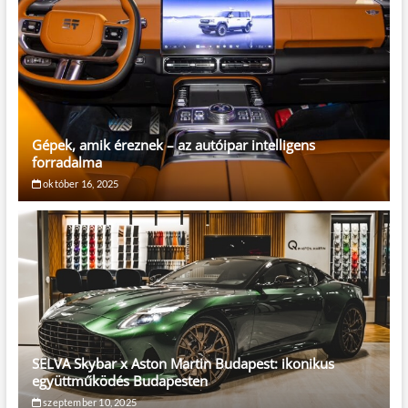
Gépek, amik éreznek – az autóipar intelligens
forradalma
október 16, 2025
SELVA Skybar x Aston Martin Budapest: ikonikus
együttműködés Budapesten
szeptember 10, 2025