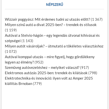
NÉPSZERŰ
Wizzair poggyász: Mit érdemes tudni az utazás előtt?
(1 367)
Milyen színű autó a divat 2025-ben? – trendek és stílusok
(1 159)
Autóval a Stelvio-hágón – egy legendás útvonal kihívásai és
szépségei
(1 143)
Milyen autót vásároljak? – útmutató a tökéletes választáshoz
(1 072)
Autóval komppal utazás – mire figyelj, hogy gördülékeny
legyen az élmény?
(952)
Szemüveg autóvezetéshez – melyiket válaszd?
(917)
Elektromos autózás 2025-ben: trendek és kilátások
(798)
Elektrotechnika és innováció: ilyen volt az Amper 2025
kiállítás Brnoban
(779)