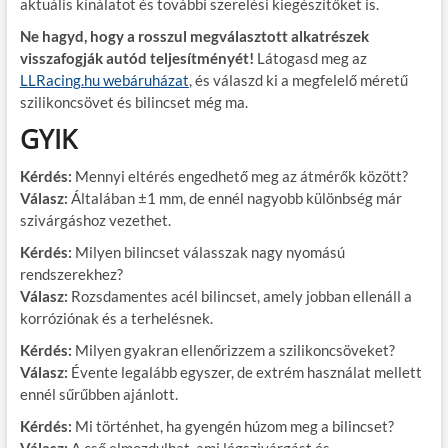
aktuális kínálatot és további szerelési kiegészítőket is.
Ne hagyd, hogy a rosszul megválasztott alkatrészek
visszafogják autód teljesítményét!
Látogasd meg az
LLRacing.hu webáruházat
, és válaszd ki a megfelelő méretű
szilikoncsövet és bilincset még ma.
GYIK
Kérdés:
Mennyi eltérés engedhető meg az átmérők között?
Válasz:
Általában ±1 mm, de ennél nagyobb különbség már
szivárgáshoz vezethet.
Kérdés:
Milyen bilincset válasszak nagy nyomású
rendszerekhez?
Válasz:
Rozsdamentes acél bilincset, amely jobban ellenáll a
korróziónak és a terhelésnek.
Kérdés:
Milyen gyakran ellenőrizzem a szilikoncsöveket?
Válasz:
Évente legalább egyszer, de extrém használat mellett
ennél sűrűbben ajánlott.
Kérdés:
Mi történhet, ha gyengén húzom meg a bilincset?
Válasz:
A cső elmozdulhat, ami légszivárgást és