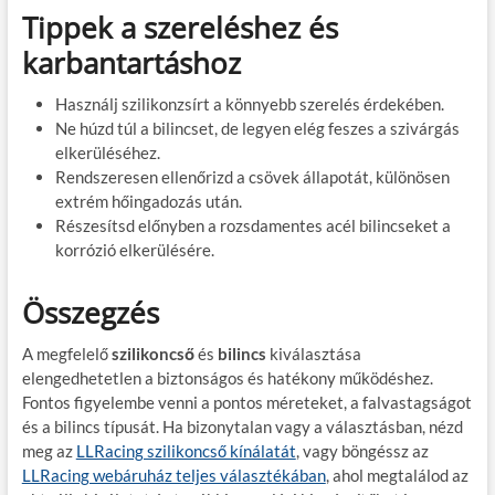
Tippek a szereléshez és
karbantartáshoz
Használj szilikonzsírt a könnyebb szerelés érdekében.
Ne húzd túl a bilincset, de legyen elég feszes a szivárgás
elkerüléséhez.
Rendszeresen ellenőrizd a csövek állapotát, különösen
extrém hőingadozás után.
Részesítsd előnyben a rozsdamentes acél bilincseket a
korrózió elkerülésére.
Összegzés
A megfelelő
szilikoncső
és
bilincs
kiválasztása
elengedhetetlen a biztonságos és hatékony működéshez.
Fontos figyelembe venni a pontos méreteket, a falvastagságot
és a bilincs típusát. Ha bizonytalan vagy a választásban, nézd
meg az
LLRacing szilikoncső kínálatát
, vagy böngéssz az
LLRacing webáruház teljes választékában
, ahol megtalálod az