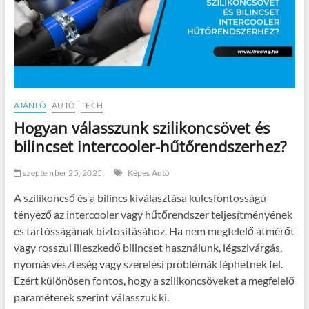
AJÁNLÓ
AUTÓ
TECH
Hogyan válasszunk szilikoncsövet és
bilincset intercooler-hűtőrendszerhez?
szeptember 25, 2025
Képes Autó
A szilikoncső és a bilincs kiválasztása kulcsfontosságú
tényező az intercooler vagy hűtőrendszer teljesítményének
és tartósságának biztosításához. Ha nem megfelelő átmérőt
vagy rosszul illeszkedő bilincset használunk, légszivárgás,
nyomásveszteség vagy szerelési problémák léphetnek fel.
Ezért különösen fontos, hogy a szilikoncsöveket a megfelelő
paraméterek szerint válasszuk ki.