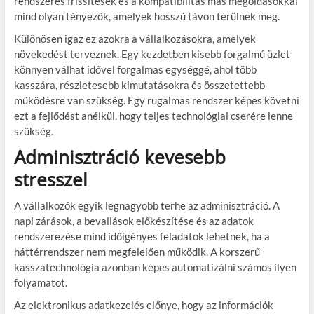
rendszeres frissítések és a kompatibilitás más megoldásokkal
mind olyan tényezők, amelyek hosszú távon térülnek meg.
Különösen igaz ez azokra a vállalkozásokra, amelyek
növekedést terveznek. Egy kezdetben kisebb forgalmú üzlet
könnyen válhat idővel forgalmas egységgé, ahol több
kasszára, részletesebb kimutatásokra és összetettebb
működésre van szükség. Egy rugalmas rendszer képes követni
ezt a fejlődést anélkül, hogy teljes technológiai cserére lenne
szükség.
Adminisztráció kevesebb
stresszel
A vállalkozók egyik legnagyobb terhe az adminisztráció. A
napi zárások, a bevallások előkészítése és az adatok
rendszerezése mind időigényes feladatok lehetnek, ha a
háttérrendszer nem megfelelően működik. A korszerű
kasszatechnológia azonban képes automatizálni számos ilyen
folyamatot.
Az elektronikus adatkezelés előnye, hogy az információk