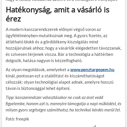
Hatékonyság, amit a vásárló is
érez
A modern kasszarendszerek előnyei végső soron az
ügyfélélményben mutatkoznak meg. A gyors fizetés, az
átlátható blokk és a gördülékeny kiszolgálás mind
hozzájárulnak ahhoz, hogy a vásárlók elégedetten távozzanak,
és szívesen térjenek vissza. Bár a technológia a háttérben
dolgozik, hatása nagyon is kézzelfogható.
Az olyan megoldások, amelyeket a
www.penztargepem.hu
kínál, pontosan ezt a stabilitást és kiszámíthatóságot
célozzák: olyan technológiai alapot adnak, amelyre hosszú
távon is biztonsággal lehet építeni.
Tipp:
kasszarendszer választásakor ne csak az árat vedd
figyelembe, hanem azt is, mennyire támogatja a napi működést, és
milyen gyors segítségre számíthatsz, ha technikai kérdés merül fel.
Fotó: freepik