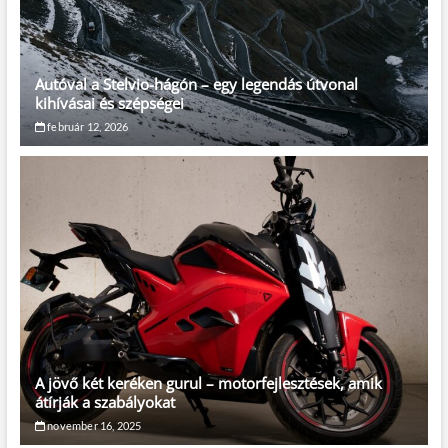
Autóval a Stelvio-hágón – egy legendás útvonal
kihívásai és szépségei
február 12, 2026
A jövő két keréken gurul – motorfejlesztések, amik
átírják a szabályokat
november 16, 2025