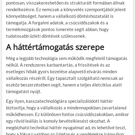
pontosan, visszakereshetően és strukturált formában állnak
rendelkezésre. Ez nemcsak a könyvelés szempontjából jelent
könnyebbséget, hanem a vállalkozó döntéshozatalát is
támogatja. A forgalmi adatok, a csúcsidőszakok és a
termékmozgások pontos ismerete segít abban, hogy
tudatosabb üzleti döntések szülessenek.
A háttértámogatás szerepe
Még a legjobb technológia sem működik megfelelő támogatás
nélkül. A rendszeres karbantartás, a frissítések és az
esetleges hibák gyors kezelése alapvető elvárás minden
vállalkozás részéről. Egy tapasztalt szolgáltató nemcsak az
eszköz beszerzésében segít, hanem a teljes életciklus alatt
támogatást nyújt.
Egy ilyen, kasszatechnológiára specializálódott háttér
biztosítja, hogy a vállalkozás a mindennapokban zavartalanul
működhessen. Ez különösen fontos csúcsidőszakokban, amikor
egy rövid leállás is komoly bevételkiesést okozhat. A
megbízható technikai háttér nyugalmat ad, és lehetővé teszi,
hogy a fókusz valóban az üzletre és a vendégekre irányuljon.