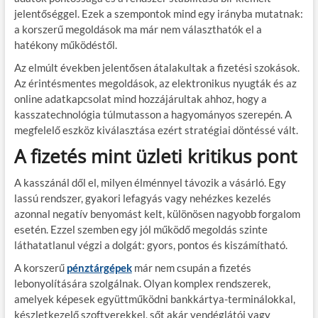
jelentőséggel. Ezek a szempontok mind egy irányba mutatnak:
a korszerű megoldások ma már nem választhatók el a
hatékony működéstől.
Az elmúlt években jelentősen átalakultak a fizetési szokások.
Az érintésmentes megoldások, az elektronikus nyugták és az
online adatkapcsolat mind hozzájárultak ahhoz, hogy a
kasszatechnológia túlmutasson a hagyományos szerepén. A
megfelelő eszköz kiválasztása ezért stratégiai döntéssé vált.
A fizetés mint üzleti kritikus pont
A kasszánál dől el, milyen élménnyel távozik a vásárló. Egy
lassú rendszer, gyakori lefagyás vagy nehézkes kezelés
azonnal negatív benyomást kelt, különösen nagyobb forgalom
esetén. Ezzel szemben egy jól működő megoldás szinte
láthatatlanul végzi a dolgát: gyors, pontos és kiszámítható.
A korszerű
pénztárgépek
már nem csupán a fizetés
lebonyolítására szolgálnak. Olyan komplex rendszerek,
amelyek képesek együttműködni bankkártya-terminálokkal,
készletkezelő szoftverekkel, sőt akár vendéglátói vagy