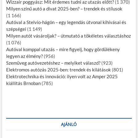
Wizzair poggyász: Mit érdemes tudni az utazás előtt?
(1 370)
Milyen színű autó a divat 2025-ben? – trendek és stílusok
(1 166)
Autóval a Stelvio-hágón – egy legendás útvonal kihívásai és
szépségei
(1 149)
Milyen autót vásároljak? – útmutató a tökéletes választáshoz
(1 076)
Autóval komppal utazás – mire figyelj, hogy gördülékeny
legyen az élmény?
(956)
Szemüveg autóvezetéshez – melyiket válaszd?
(923)
Elektromos autózás 2025-ben: trendek és kilátások
(801)
Elektrotechnika és innováció: ilyen volt az Amper 2025
kiállítás Brnoban
(785)
AJÁNLÓ