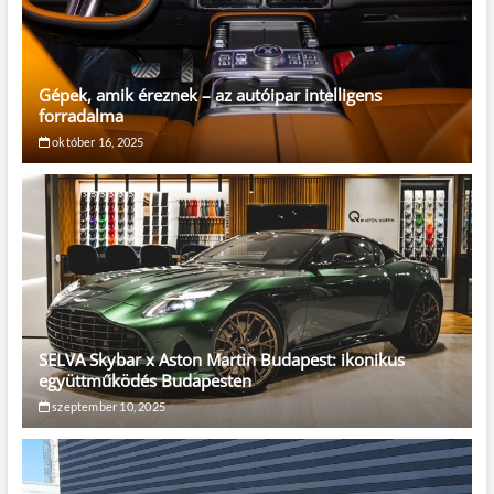
Gépek, amik éreznek – az autóipar intelligens
forradalma
október 16, 2025
SELVA Skybar x Aston Martin Budapest: ikonikus
együttműködés Budapesten
szeptember 10, 2025