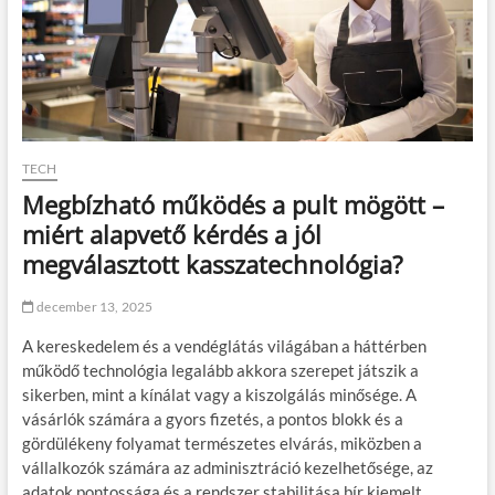
TECH
Megbízható működés a pult mögött –
miért alapvető kérdés a jól
megválasztott kasszatechnológia?
december 13, 2025
A kereskedelem és a vendéglátás világában a háttérben
működő technológia legalább akkora szerepet játszik a
sikerben, mint a kínálat vagy a kiszolgálás minősége. A
vásárlók számára a gyors fizetés, a pontos blokk és a
gördülékeny folyamat természetes elvárás, miközben a
vállalkozók számára az adminisztráció kezelhetősége, az
adatok pontossága és a rendszer stabilitása bír kiemelt