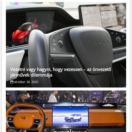
Vezetni vagy hagyni, hogy vezessen – az önvezető
járművek dilemmája
október 18, 2025