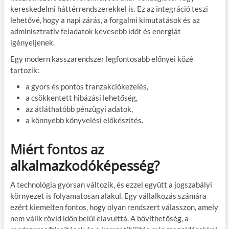
kereskedelmi háttérrendszerekkel is. Ez az integráció teszi
lehetővé, hogy a napi zárás, a forgalmi kimutatások és az
adminisztratív feladatok kevesebb időt és energiát
igényeljenek.
Egy modern kasszarendszer legfontosabb előnyei közé
tartozik:
a gyors és pontos tranzakciókezelés,
a csökkentett hibázási lehetőség,
az átláthatóbb pénzügyi adatok,
a könnyebb könyvelési előkészítés.
Miért fontos az
alkalmazkodóképesség?
A technológia gyorsan változik, és ezzel együtt a jogszabályi
környezet is folyamatosan alakul. Egy vállalkozás számára
ezért kiemelten fontos, hogy olyan rendszert válasszon, amely
nem válik rövid időn belül elavulttá. A bővíthetőség, a