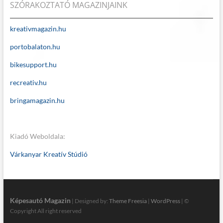
SZÓRAKOZTATÓ MAGAZINJAINK
kreativmagazin.hu
portobalaton.hu
bikesupport.hu
recreativ.hu
bringamagazin.hu
Kiadó Weboldala:
Várkanyar Kreatív Stúdió
Képesautó Magazin
| Designed by:
Theme Freesia
|
WordPress
| ©
Copyright All right reserved