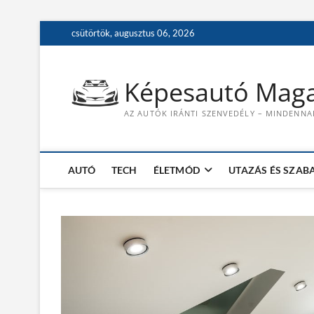
S
csütörtök, augusztus 06, 2026
k
i
p
Képesautó Maga
t
o
AZ AUTÓK IRÁNTI SZENVEDÉLY – MINDENNA
c
o
n
t
AUTÓ
TECH
ÉLETMÓD
UTAZÁS ÉS SZAB
e
n
t