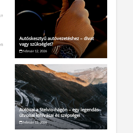
19
Autóskesztyű autóvezetéshez – divat
vagy szükséglet?
en
február 12, 2026
Autóval a Stelvio-hágón – egy legendás
útvonal kihívásai és szépségei
február 12, 2026