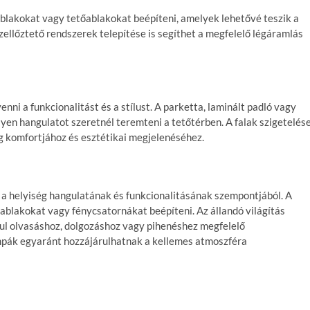
blakokat vagy tetőablakokat beépíteni, amelyek lehetővé teszik a
zellőztető rendszerek telepítése is segíthet a megfelelő légáramlás
nni a funkcionalitást és a stílust. A parketta, laminált padló vagy
lyen hangulatot szeretnél teremteni a tetőtérben. A falak szigetelés
ég komfortjához és esztétikai megjelenéséhez.
a helyiség hangulatának és funkcionalitásának szempontjából. A
lakokat vagy fénycsatornákat beépíteni. Az állandó világítás
ául olvasáshoz, dolgozáshoz vagy pihenéshez megfelelő
lámpák egyaránt hozzájárulhatnak a kellemes atmoszféra