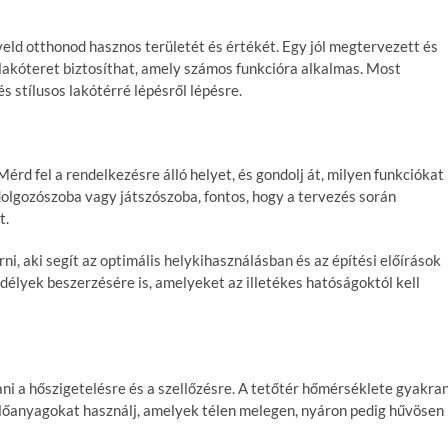
eld otthonod hasznos területét és értékét. Egy jól megtervezett és
lakóteret biztosíthat, amely számos funkcióra alkalmas. Most
 stílusos lakótérré lépésről lépésre.
érd fel a rendelkezésre álló helyet, és gondolj át, milyen funkciókat
 dolgozószoba vagy játszószoba, fontos, hogy a tervezés során
t.
i, aki segít az optimális helykihasználásban és az építési előírások
délyek beszerzésére is, amelyeket az illetékes hatóságoktól kell
ani a hőszigetelésre és a szellőzésre. A tetőtér hőmérséklete gyakra
telőanyagokat használj, amelyek télen melegen, nyáron pedig hűvösen