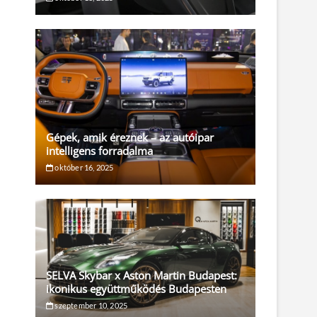
Gépek, amik éreznek – az autóipar
intelligens forradalma
október 16, 2025
SELVA Skybar x Aston Martin Budapest:
ikonikus együttműködés Budapesten
szeptember 10, 2025