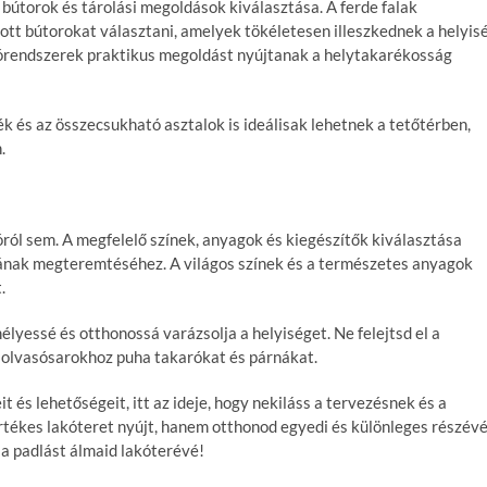
bútorok és tárolási megoldások kiválasztása. A ferde falak
tt bútorokat választani, amelyek tökéletesen illeszkednek a helyis
olórendszerek praktikus megoldást nyújtanak a helytakarékosság
k és az összecsukható asztalok is ideálisak lehetnek a tetőtérben,
.
ról sem. A megfelelő színek, anyagok és kiegészítők kiválasztása
tának megteremtéséhez. A világos színek és a természetes anyagok
.
lyessé és otthonossá varázsolja a helyiséget. Ne felejtsd el a
ul olvasósarokhoz puha takarókat és párnákat.
és lehetőségeit, itt az ideje, hogy nekiláss a tervezésnek és a
értékes lakóteret nyújt, hanem otthonod egyedi és különleges részév
t a padlást álmaid lakóterévé!