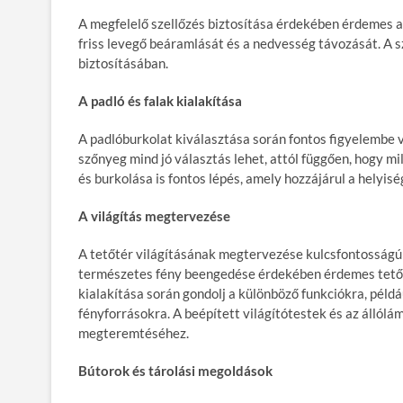
A megfelelő szellőzés biztosítása érdekében érdemes a
friss levegő beáramlását és a nedvesség távozását. A s
biztosításában.
A padló és falak kialakítása
A padlóburkolat kiválasztása során fontos figyelembe ve
szőnyeg mind jó választás lehet, attól függően, hogy mi
és burkolása is fontos lépés, amely hozzájárul a helyis
A világítás megtervezése
A tetőtér világításának megtervezése kulcsfontosságú 
természetes fény beengedése érdekében érdemes tetőab
kialakítása során gondolj a különböző funkciókra, péld
fényforrásokra. A beépített világítótestek és az álló
megteremtéséhez.
Bútorok és tárolási megoldások