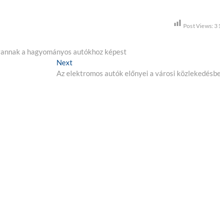
Post Views:
3
 vannak a hagyományos autókhoz képest
Next
N
Az elektromos autók előnyei a városi közlekedésb
e
x
t
p
o
s
t
: