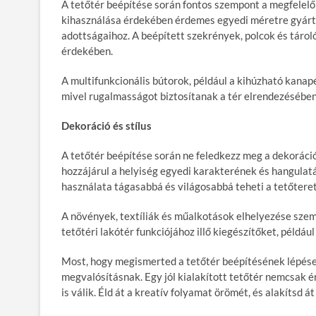
A tetőtér beépítése során fontos szempont a megfelelő 
kihasználása érdekében érdemes egyedi méretre gyárto
adottságaihoz. A beépített szekrények, polcok és tár
érdekében.
A multifunkcionális bútorok, például a kihúzható kanapé
mivel rugalmasságot biztosítanak a tér elrendezésében
Dekoráció és stílus
A tetőtér beépítése során ne feledkezz meg a dekoráció
hozzájárul a helyiség egyedi karakterének és hangula
használata tágasabbá és világosabbá teheti a tetőteret
A növények, textíliák és műalkotások elhelyezése szemé
tetőtéri lakótér funkciójához illő kiegészítőket, példá
Most, hogy megismerted a tetőtér beépítésének lépéseit 
megvalósításnak. Egy jól kialakított tetőtér nemcsak 
is válik. Éld át a kreatív folyamat örömét, és alakítsd á