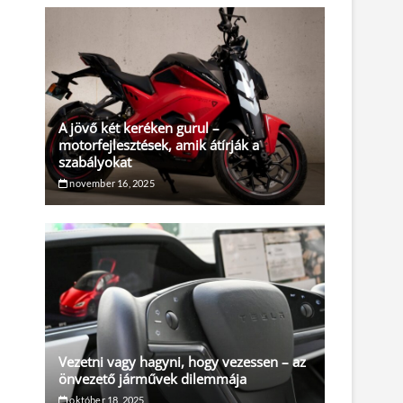
A jövő két keréken gurul –
motorfejlesztések, amik átírják a
szabályokat
november 16, 2025
Vezetni vagy hagyni, hogy vezessen – az
önvezető járművek dilemmája
október 18, 2025