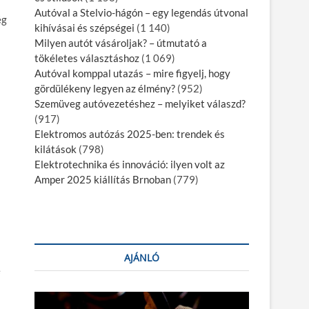
Autóval a Stelvio-hágón – egy legendás útvonal
ég
kihívásai és szépségei
(1 140)
Milyen autót vásároljak? – útmutató a
tökéletes választáshoz
(1 069)
Autóval komppal utazás – mire figyelj, hogy
gördülékeny legyen az élmény?
(952)
Szemüveg autóvezetéshez – melyiket válaszd?
(917)
Elektromos autózás 2025-ben: trendek és
kilátások
(798)
Elektrotechnika és innováció: ilyen volt az
Amper 2025 kiállítás Brnoban
(779)
AJÁNLÓ
é