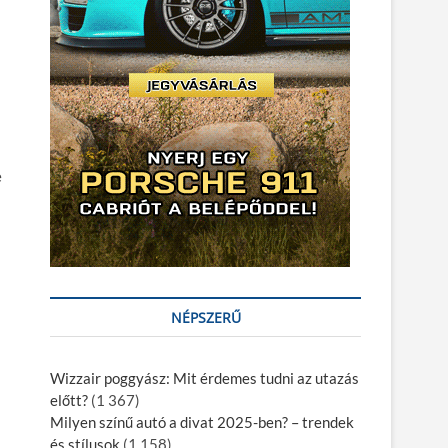
e
NÉPSZERŰ
Wizzair poggyász: Mit érdemes tudni az utazás
előtt?
(1 367)
Milyen színű autó a divat 2025-ben? – trendek
és stílusok
(1 158)