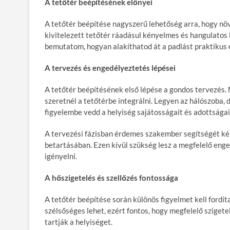
A tetőtér beépítésének előnyei
A tetőtér beépítése nagyszerű lehetőség arra, hogy növ
kivitelezett tetőtér ráadásul kényelmes és hangulatos 
bemutatom, hogyan alakíthatod át a padlást praktikus és
A tervezés és engedélyeztetés lépései
A tetőtér beépítésének első lépése a gondos tervezés. M
szeretnél a tetőtérbe integrálni. Legyen az hálószoba,
figyelembe vedd a helyiség sajátosságait és adottságai
A tervezési fázisban érdemes szakember segítségét kérn
betartásában. Ezen kívül szükség lesz a megfelelő enge
igényelni.
A hőszigetelés és szellőzés fontossága
A tetőtér beépítése során különös figyelmet kell fordít
szélsőséges lehet, ezért fontos, hogy megfelelő szige
tartják a helyiséget.