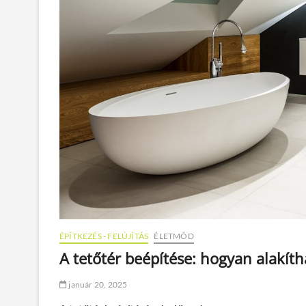
ÉPÍTKEZÉS - FELÚJÍTÁS
ÉLETMÓD
A tetőtér beépítése: hogyan alakíth
január 20, 2025