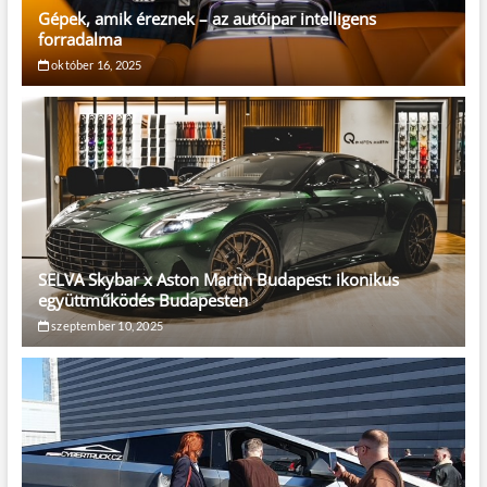
Gépek, amik éreznek – az autóipar intelligens
forradalma
október 16, 2025
SELVA Skybar x Aston Martin Budapest: ikonikus
együttműködés Budapesten
szeptember 10, 2025