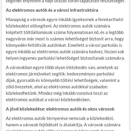
segíthet enyhíteni a napi utazás során tapasztalt feszültséget.
Az elektromos autók és a városi infrastruktúra
Manapság a városok egyre inkább igyekeznek a fenntartható
közlekedést elősegíteni. Az elektromos autók számára
kiépített töltőállomások száma folyamatosan nő, és a legtöbb
nagyváros már most is számos lehetőséget biztosít arra, hogy
könnyedén feltöltsük autóinkat. Emellett a városi parkolás is
egyre inkább az elektromos autók számára kedvez, hiszen sok
helyen ingyenes parkolási lehetőséget biztosítanak számukra.
A városokban egyre több olyan intézkedés van, amelyek az
elektromos járműveket segítik: kedvezményes parkolási
díjak, gyorsabb és könnyebb töltési lehetőségek, valamint a
zöld övezetek, ahol az elektromos autókkal szabadon
közlekedhetünk. Mindez még inkább vonzóvá teszi az
elektromos autókat a városi közlekedésben.
A jövő közlekedése: elektromos autók és okos városok
Az elektromos autók térnyerése nemcsak a közlekedést,
hanem a városok fejlődését is átalakítja. A városok számára
az elektromos autók előnyei nemcsak környezeti, hanem