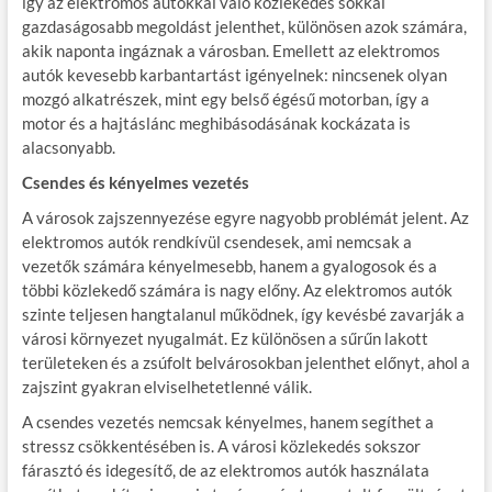
így az elektromos autókkal való közlekedés sokkal
gazdaságosabb megoldást jelenthet, különösen azok számára,
akik naponta ingáznak a városban. Emellett az elektromos
autók kevesebb karbantartást igényelnek: nincsenek olyan
mozgó alkatrészek, mint egy belső égésű motorban, így a
motor és a hajtáslánc meghibásodásának kockázata is
alacsonyabb.
Csendes és kényelmes vezetés
A városok zajszennyezése egyre nagyobb problémát jelent. Az
elektromos autók rendkívül csendesek, ami nemcsak a
vezetők számára kényelmesebb, hanem a gyalogosok és a
többi közlekedő számára is nagy előny. Az elektromos autók
szinte teljesen hangtalanul működnek, így kevésbé zavarják a
városi környezet nyugalmát. Ez különösen a sűrűn lakott
területeken és a zsúfolt belvárosokban jelenthet előnyt, ahol a
zajszint gyakran elviselhetetlenné válik.
A csendes vezetés nemcsak kényelmes, hanem segíthet a
stressz csökkentésében is. A városi közlekedés sokszor
fárasztó és idegesítő, de az elektromos autók használata