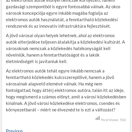
gazdasági szempontból is egyre fontosabbá válnak. Az okos
városok koncepciója egyre inkább magába foglalja az
elektromos autók használatát, a fenntartható közlekedési
rendszerek és az innovatív infrastruktúra fejlesztését.
A jövő városai olyan helyek lehetnek, ahol az elektromos
autók elterjedése teljesen átalakítja a közlekedési kultúrát. A
városoknak nemcsak a közlekedés hatékonyságát kell
növelniük, hanem a fenntarthatóságot és a lakók
életminőségét is javítaniuk kell.
Az elektromos autók tehát egyre inkább nemcsak a
fenntartható közlekedés kulcsszereplőivé, hanem a jövő
városainak alapvető elemévé válnak. Ha még nem
fontolgattad, hogy áttérj elektromos autóra, talán itt az ideje,
hogy megismerd a számos előnyt, amit a városi közlekedésben
kínálnak. A jövő városi közlekedése elektromos, csendes és
környezetbarát – miért ne élveznéd te is ezt a változást?
Post Views:
502
Previous
P