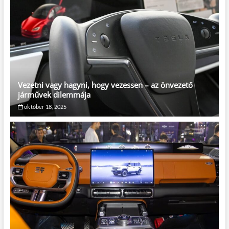
Vezetni vagy hagyni, hogy vezessen – az önvezető
járművek dilemmája
október 18, 2025