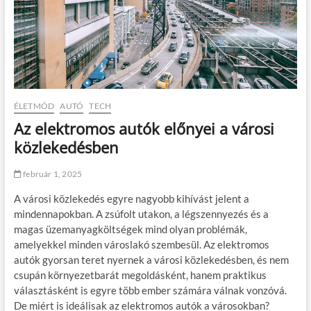
ÉLETMÓD
AUTÓ
TECH
Az elektromos autók előnyei a városi
közlekedésben
február 1, 2025
A városi közlekedés egyre nagyobb kihívást jelent a
mindennapokban. A zsúfolt utakon, a légszennyezés és a
magas üzemanyagköltségek mind olyan problémák,
amelyekkel minden városlakó szembesül. Az elektromos
autók gyorsan teret nyernek a városi közlekedésben, és nem
csupán környezetbarát megoldásként, hanem praktikus
választásként is egyre több ember számára válnak vonzóvá.
De miért is ideálisak az elektromos autók a városokban?