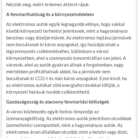
Nézzük meg, miért érdemes áttérni rájuk.
A fenntarthatóság és a környezetvédelem
Az elektromos autók egyik legnagyobb előnye, hogy sokkal
kisebb környezeti terhelést jelentenek, mint a hagyományos
benzines vagy dízeljárművek. Az elektromos hajtású járművek
nem bocsátanak ki káros anyagokat, így hozzájárulnak a
légszennyezés csökkentéséhez, különösen a városi
környezetben, ahol a szennyezés koncentráltan van jelen. A
városok, ahol az autók gyakran állnak a forgalomban, nagy
mértékben profitálhatnak abból, ha a járművek nem
bocsátanak ki CO2-t és más káros anyagokat. Ezen kívül, ha
az elektromos autókat zöld energiaforrásokkal töltjük, a
környezeti hatásuk tovább csökkenthető.
Gazdaságosság és alacsony fenntartási költségek
A városi közlekedés egyik fontos tényezője az
üzemanyagköltség. Az elektromos autók jelentősen olcsóbbak
üzemeltetési szempontból, mint a hagyományos autók. Az
elektromos áram általában olcsóbb, mint a benzin vagy dízel,