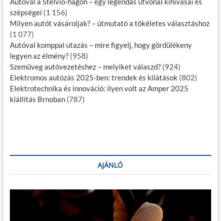
Autóval a Stelvio-hágón – egy legendás útvonal kihívásai és
szépségei
(1 156)
Milyen autót vásároljak? – útmutató a tökéletes választáshoz
(1 077)
Autóval komppal utazás – mire figyelj, hogy gördülékeny
legyen az élmény?
(958)
Szemüveg autóvezetéshez – melyiket válaszd?
(924)
Elektromos autózás 2025-ben: trendek és kilátások
(802)
Elektrotechnika és innováció: ilyen volt az Amper 2025
kiállítás Brnoban
(787)
AJÁNLÓ