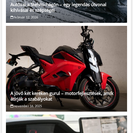
Autóval a Stelvio-hágón – egy legendás útvonal
kihívásai és szépségei
február 12, 2026
A jövő két keréken gurul – motorfejlesztések, amik
átírják a szabályokat
november 16, 2025