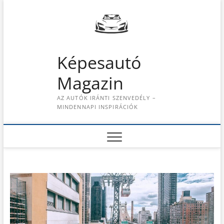
S
k
i
p
t
Képesautó
o
c
Magazin
o
n
AZ AUTÓK IRÁNTI SZENVEDÉLY –
t
MINDENNAPI INSPIRÁCIÓK
e
n
t