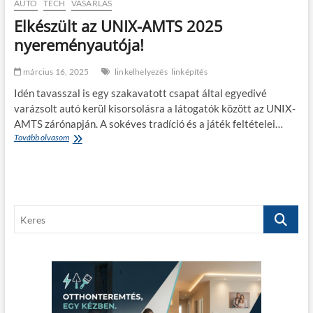
AUTÓ
TECH
VÁSÁRLÁS
s
e
z
Elkészült az UNIX-AMTS 2025
s
a
z
nyereményautója!
b
t
b
é
í
március 16, 2025
linkelhelyezés
linképítés
s
t
é
o
Idén tavasszal is egy szakavatott csapat által egyedivé
v
t
varázsolt autó kerül kisorsolásra a látogatók között az UNIX-
e
t
AMTS zárónapján. A sokéves tradíció és a játék feltételei…
l
e
Tovább olvasom
E
c
l
l
s
e
k
ö
k
é
k
t
s
k
r
z
e
o
K
ü
n
m
l
t
e
o
t
h
s
r
a
e
a
e
z
t
u
s
U
ő
t
N
k
ó
I
a
s