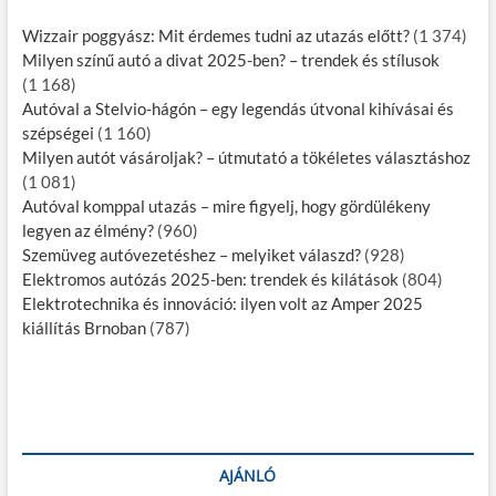
Wizzair poggyász: Mit érdemes tudni az utazás előtt?
(1 374)
Milyen színű autó a divat 2025-ben? – trendek és stílusok
(1 168)
Autóval a Stelvio-hágón – egy legendás útvonal kihívásai és
szépségei
(1 160)
Milyen autót vásároljak? – útmutató a tökéletes választáshoz
(1 081)
Autóval komppal utazás – mire figyelj, hogy gördülékeny
legyen az élmény?
(960)
Szemüveg autóvezetéshez – melyiket válaszd?
(928)
Elektromos autózás 2025-ben: trendek és kilátások
(804)
Elektrotechnika és innováció: ilyen volt az Amper 2025
kiállítás Brnoban
(787)
AJÁNLÓ