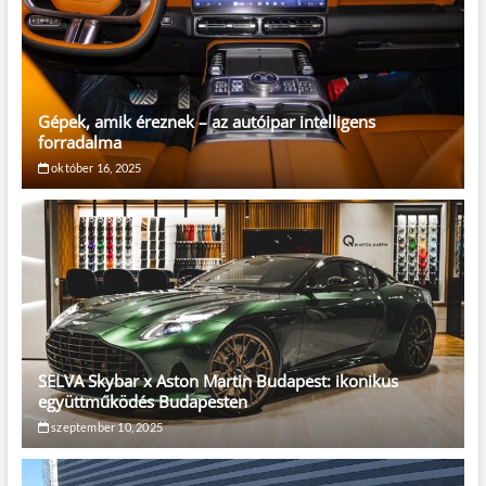
Gépek, amik éreznek – az autóipar intelligens
forradalma
október 16, 2025
SELVA Skybar x Aston Martin Budapest: ikonikus
együttműködés Budapesten
szeptember 10, 2025