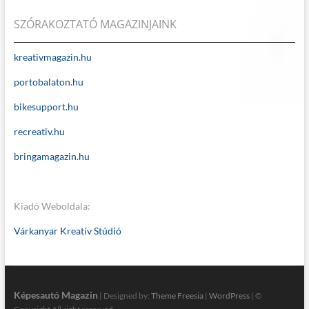
SZÓRAKOZTATÓ MAGAZINJAINK
kreativmagazin.hu
portobalaton.hu
bikesupport.hu
recreativ.hu
bringamagazin.hu
Kiadó Weboldala:
Várkanyar Kreatív Stúdió
Képesautó Magazin
| Designed by:
Theme Freesia
|
WordPress
| ©