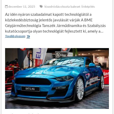
ó
k
december 11, 2025
kisodródás okozta baleset
linképítés
a
Az idén nyáron szabadalmat kapott technológiától a
t
a
közlekedésbiztoság jelentős javulását várják A BME
v
Gépjárműtechnológia Tanszék Járműdinamika és Szabályzás
á
kutatócsoportja olyan technológiát fejlesztett ki, amely a…
l
Tovább olvasom
A
l
B
a
M
l
E
k
f
o
o
z
r
á
r
s
a
o
d
k
a
a
l
m
m
e
i
g
f
h
e
o
j
s
l