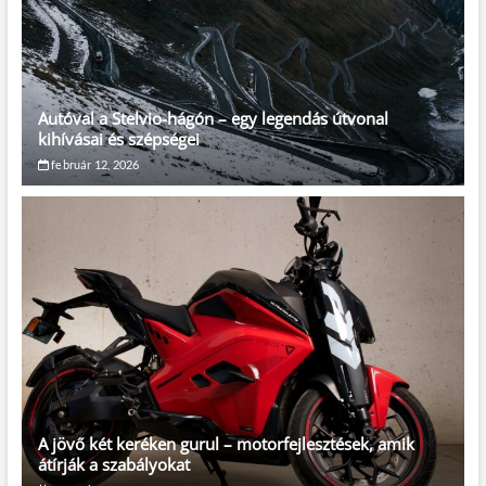
Autóval a Stelvio-hágón – egy legendás útvonal
kihívásai és szépségei
február 12, 2026
A jövő két keréken gurul – motorfejlesztések, amik
átírják a szabályokat