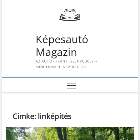
S
k
i
p
t
Képesautó
o
c
Magazin
o
n
AZ AUTÓK IRÁNTI SZENVEDÉLY –
t
MINDENNAPI INSPIRÁCIÓK
e
n
t
Címke:
linképítés