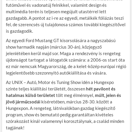
futóművel és vadonatúj felnikkel, valamint design és
multimédia terén is teljesen megújult utastérrel lett
gazdagabb. A pontot az i-re az egyedi, metálkék fóliázás teszi
fel, de szerencsés új tulajdonosa számos további kiegészítővel
is gazdagodik.
Az egyedi Ford Mustang GT kisorsolására a nagyszabású
show harmadik napján (március 30-án), közjegyző
jelenlétében kerül majd sor. Maga a rendezvény is rengeteg
újdonságot tartogat a látogatók számára: a 2006-os start óta
ez már nemcsak Magyarország, de a kelet-közép európai régió
legjelentősebb szezonnyitó autókiállítása és vására.
Az UNIX – Autó, Motor és Tuning Show idén a Hungexpo
szinte teljes kiállítási területét, összesen
hét pavilont és
hatalmas külső területet
tölt meg élménnyel,
múlt, jelen és
jövő járműcsodái
kíséretében, március 28-30. között a
Hungexpon. A rengeteg, látnivalókban gazdag kiegészítő
program, show és bemutató pedig garantáltan kivételes
szórakozást kínál valamennyi korosztálynak, a család minden
tagjának!