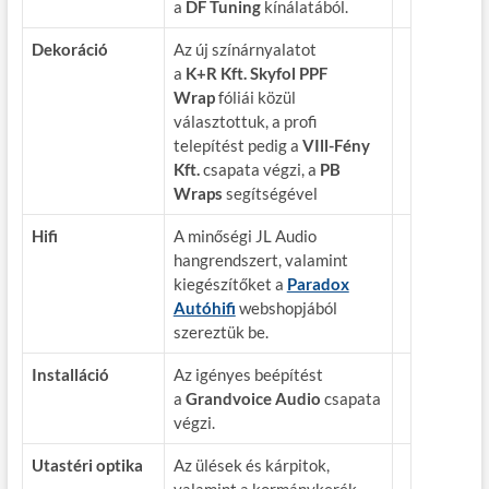
a
DF Tuning
kínálatából.
Dekoráció
Az új színárnyalatot
a
K+R Kft. Skyfol PPF
Wrap
fóliái közül
választottuk, a profi
telepítést pedig a
VIll-Fény
Kft.
csapata végzi, a
PB
Wraps
segítségével
Hifi
A minőségi JL Audio
hangrendszert, valamint
kiegészítőket a
Paradox
Autóhifi
webshopjából
szereztük be.
Installáció
Az igényes beépítést
a
Grandvoice Audio
csapata
végzi.
Utastéri optika
Az ülések és kárpitok,