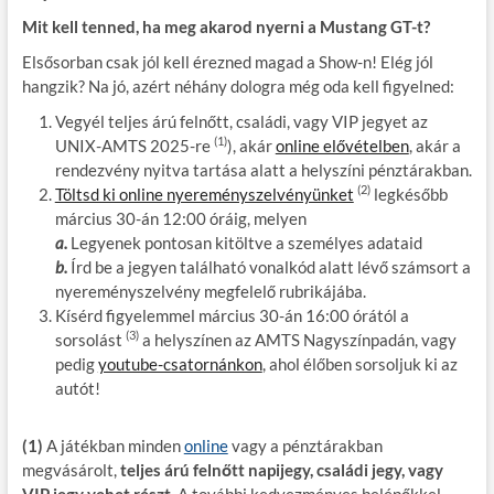
Mit kell tenned, ha meg akarod nyerni a Mustang GT-t?
Elsősorban csak jól kell érezned magad a Show-n! Elég jól
hangzik? Na jó, azért néhány dologra még oda kell figyelned:
Vegyél teljes árú felnőtt, családi, vagy VIP jegyet az
(1)
UNIX-AMTS 2025-re
), akár
online elővételben
, akár a
rendezvény nyitva tartása alatt a helyszíni pénztárakban.
(2)
Töltsd ki online nyereményszelvényünket
legkésőbb
március 30-án 12:00 óráig, melyen
a.
Legyenek pontosan kitöltve a személyes adataid
b.
Írd be a jegyen található vonalkód alatt lévő számsort a
nyereményszelvény megfelelő rubrikájába.
Kísérd figyelemmel március 30-án 16:00 órától a
(3)
sorsolást
a helyszínen az AMTS Nagyszínpadán, vagy
pedig
youtube-csatornánkon
, ahol élőben sorsoljuk ki az
autót!
(1)
A játékban minden
online
vagy a pénztárakban
megvásárolt,
teljes árú felnőtt napijegy, családi jegy, vagy