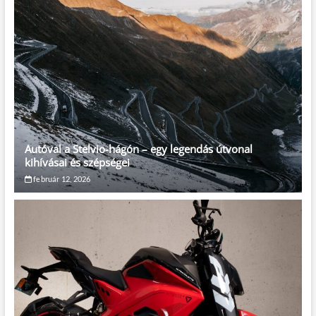
Autóval a Stelvio-hágón – egy legendás útvonal
kihívásai és szépségei
február 12, 2026