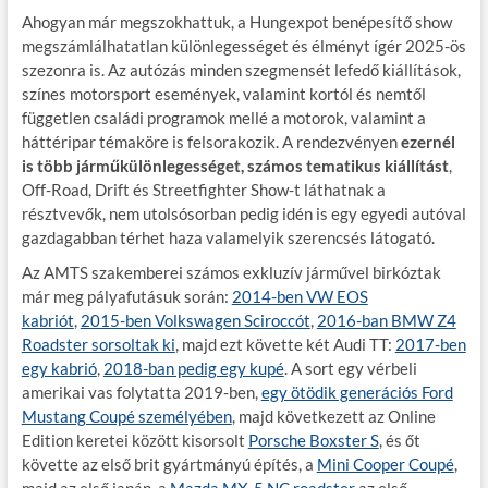
Ahogyan már megszokhattuk, a Hungexpot benépesítő show
megszámlálhatatlan különlegességet és élményt ígér 2025-ös
szezonra is. Az autózás minden szegmensét lefedő kiállítások,
színes motorsport események, valamint kortól és nemtől
független családi programok mellé a motorok, valamint a
háttéripar témaköre is felsorakozik. A rendezvényen
ezernél
is több járműkülönlegességet, számos tematikus kiállítást
,
Off-Road, Drift és Streetfighter Show-t láthatnak a
résztvevők, nem utolsósorban pedig idén is egy egyedi autóval
gazdagabban térhet haza valamelyik szerencsés látogató.
Az AMTS szakemberei számos exkluzív járművel birkóztak
már meg pályafutásuk során:
2014-ben VW EOS
kabriót
,
2015-ben Volkswagen Sciroccót
,
2016-ban BMW Z4
Roadster sorsoltak ki
, majd ezt követte két Audi TT:
2017-ben
egy kabrió
,
2018-ban pedig egy kupé
. A sort egy vérbeli
amerikai vas folytatta 2019-ben,
egy ötödik generációs Ford
Mustang Coupé személyében
, majd következett az Online
Edition keretei között kisorsolt
Porsche Boxster S
, és őt
követte az első brit gyártmányú építés, a
Mini Cooper Coupé
,
majd az első japán, a
Mazda MX-5 NC roadster
az első