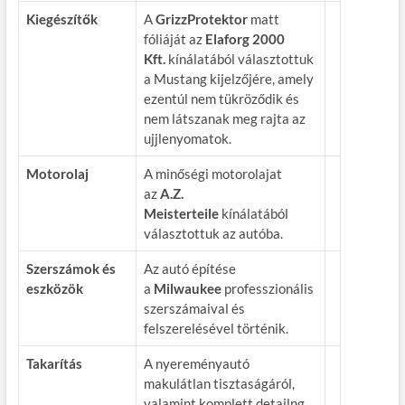
Kiegészítők
A
GrizzProtektor
matt
fóliáját az
Elaforg 2000
Kft.
kínálatából választottuk
a Mustang kijelzőjére, amely
ezentúl nem tükröződik és
nem látszanak meg rajta az
ujjlenyomatok.
Motorolaj
A minőségi motorolajat
az
A.Z.
Meisterteile
kínálatából
választottuk az autóba.
Szerszámok és
Az autó építése
eszközök
a
Milwaukee
professzionális
szerszámaival és
felszerelésével történik.
Takarítás
A nyereményautó
makulátlan tisztaságáról,
valamint komplett detailng