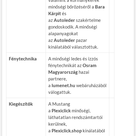
valamint a kormánykerék
minőségi bőrözéséről a
Bara
Kárpit
és
az
Autoleder
szakértelme
gondoskodik. A minőségi
alapanyagokat
az
Autoleder
pazar
kínálatából választottuk.
Fénytechnika
A minőségi ledes és izzós
fénytechnikát az
Osram
Magyarország
hazai
partnere,
a
lumenet.hu
webáruházából
válogattuk.
Kiegészítők
A Mustang
a
Plexiclick
minőségi,
láthatatlan rendszámtartói
kerülnek,
a
Plexiclick.shop
kínálatából