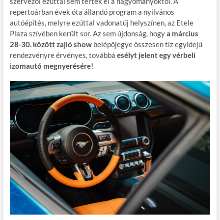
szervezői ezúttal sem tértek el a hagyományoktól. A
repertoárban évek óta állandó program a nyilvános
autóépítés, melyre ezúttal vadonatúj helyszínen, az Etele
Plaza szívében került sor. Az sem újdonság, hogy
a március
28-30. között zajló show
belépőjegye összesen tíz egyidejű
rendezvényre érvényes, továbbá
esélyt jelent egy vérbeli
izomautó megnyerésére!