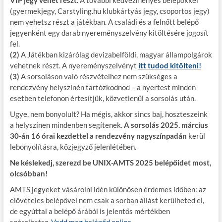
VIP jegy
vehet részt.
A további kedvezményes belépőkkel
(gyermekjegy, Carstyling.hu klubkártyás jegy, csoportos jegy)
nem vehetsz részt a játékban. A családi és a felnőtt belépő
jegyenként egy darab nyereményszelvény kitöltésére jogosít
fel.
(2)
A Játékban kizárólag devizabelföldi, magyar állampolgárok
vehetnek részt. A nyereményszelvényt
itt tudod kitölteni!
(3)
A sorsoláson való részvételhez nem szükséges a
rendezvény helyszínén tartózkodnod – a nyertest minden
esetben telefonon értesítjük, közvetlenül a sorsolás után.
Ugye, nem bonyolult? Ha mégis, akkor sincs baj, hoszteszeink
a helyszínen mindenben segítenek.
A sorsolás 2025. március
30-án 16 órai kezdettel a rendezvény nagyszínpadán
kerül
lebonyolításra, közjegyző jelenlétében.
Ne késlekedj, szerezd be UNIX-AMTS 2025 belépőidet most,
olcsóbban!
AMTS jegyeket vásárolni idén különösen érdemes időben: az
elővételes belépővel nem csak a sorban állást kerülheted el,
de egyúttal a belépő árából is jelentős mértékben