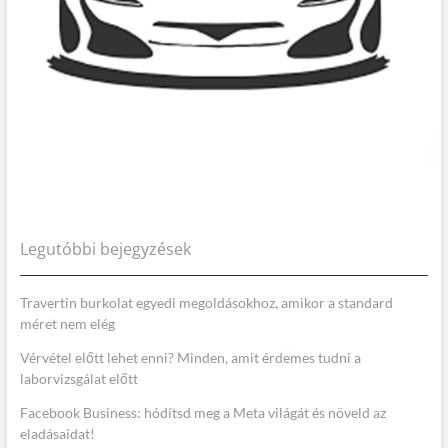
Legutóbbi bejegyzések
Travertin burkolat egyedi megoldásokhoz, amikor a standard
méret nem elég
Vérvétel előtt lehet enni? Minden, amit érdemes tudni a
laborvizsgálat előtt
Facebook Business: hódítsd meg a Meta világát és növeld az
eladásaidat!