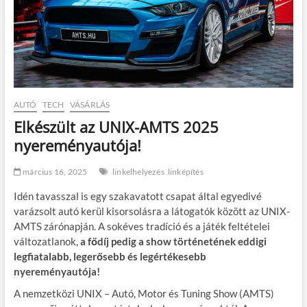
AUTÓ
TECH
VÁSÁRLÁS
Elkészült az UNIX-AMTS 2025
nyereményautója!
március 16, 2025
linkelhelyezés
linképítés
Idén tavasszal is egy szakavatott csapat által egyedivé
varázsolt autó kerül kisorsolásra a látogatók között az UNIX-
AMTS zárónapján. A sokéves tradíció és a játék feltételei
változatlanok,
a fődíj pedig a show történetének eddigi
legfiatalabb, legerősebb és legértékesebb
nyereményautója!
A nemzetközi UNIX – Autó, Motor és Tuning Show (AMTS)