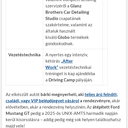
szervizéről a
Glanz
Brothers Car Detailing
Studio
csapatának
szakértelme, valamint az
általuk használt
kiváló
Globo
termékek
gondoskodnak.
Vezetéstechnika
A nyertes egy intenzív,
kétórás
„After
Work”
vezetéstechnikai
tréninget is kap ajándékba
a
Driving Camp
pályáján.
Az elkészült autót
bárki megnyerheti, aki
teljes árú felnőtt,
családi, vagy VIP belépőjegyet vásárol
a rendezvényre,
akár
elővételben, akár a rendezvény helyszínén. Az
átépített Ford
Mustang GT
pedig a 2025-ös UNIX-AMTS harmadik napján
kerül kisorsolásra – addig pedig még sok helyen találkozhatsz
majd vele!