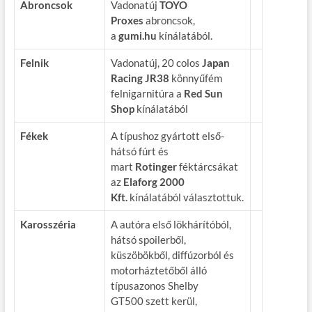
Abroncsok
Vadonatúj
TOYO
Proxes
abroncsok,
a
gumi.hu
kínálatából.
Felnik
Vadonatúj, 20 colos
Japan
Racing JR38
könnyűfém
felnigarnitúra a
Red Sun
Shop
kínálatából
Fékek
A típushoz gyártott első-
hátsó fúrt és
mart
Rotinger
féktárcsákat
az
Elaforg 2000
Kft.
kínálatából választottuk.
Karosszéria
A autóra első lökhárítóból,
hátsó spoilerből,
küszöbökből, diffúzorból és
motorháztetőből álló
típusazonos Shelby
GT500 szett kerül,