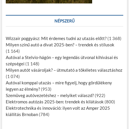
NÉPSZERŰ
Wizzair poggyász: Mit érdemes tudni az utazás előtt?
(1 368)
Milyen színű autó a divat 2025-ben? – trendek és stílusok
(1 164)
Autóval a Stelvio-hágón – egy legendás útvonal kihívásai és
szépségei
(1 148)
Milyen autót vásároljak? – útmutató a tökéletes választáshoz
(1 074)
Autóval komppal utazás – mire figyelj, hogy gördülékeny
legyen az élmény?
(953)
Szemüveg autóvezetéshez – melyiket válaszd?
(922)
Elektromos autózás 2025-ben: trendek és kilátások
(800)
Elektrotechnika és innováció: ilyen volt az Amper 2025
kiállítás Brnoban
(784)