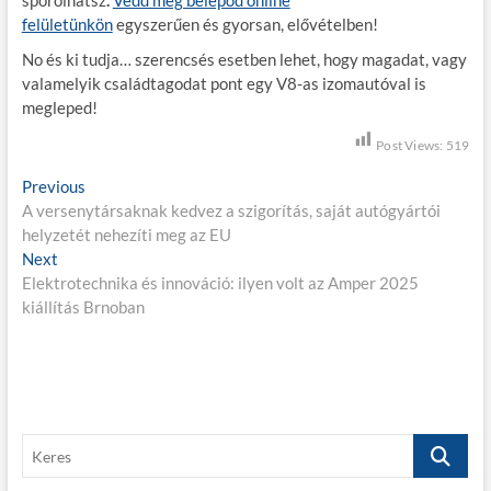
spórolhatsz
.
Vedd meg belépőd online
felületünkön
egyszerűen és gyorsan, elővételben!
No és ki tudja… szerencsés esetben lehet, hogy magadat, vagy
valamelyik családtagodat pont egy V8-as izomautóval is
megleped!
Post Views:
519
B
Previous
P
A versenytársaknak kedvez a szigorítás, saját autógyártói
r
e
helyzetét nehezíti meg az EU
e
j
Next
N
v
Elektrotechnika és innováció: ilyen volt az Amper 2025
e
i
e
kiállítás Brnoban
x
o
g
t
u
p
s
y
o
p
z
s
o
é
t
s
K
:
t
s
e
: