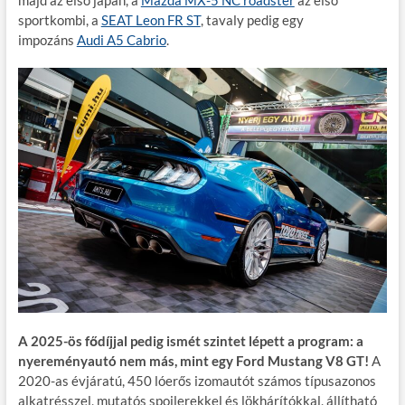
sportkombi, a
SEAT Leon FR ST
, tavaly pedig egy
impozáns
Audi A5 Cabrio
.
A 2025-ös fődíjjal pedig ismét szintet lépett a program: a
nyereményautó nem más, mint egy Ford Mustang V8 GT!
A
2020-as évjáratú, 450 lóerős izomautót számos típusazonos
alkatrésszel, mutatós spoilerekkel és lökhárítókkal, állítható